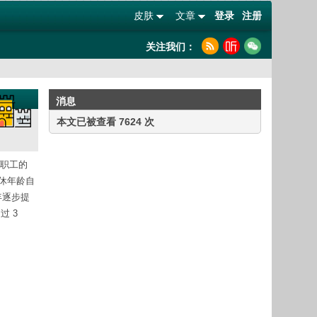
皮肤
文章
登录
注册
关注我们：
消息
本文已被查看 7624 次
男职工的
退休年龄自
年逐步提
过 3