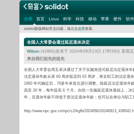
分类:
首页
Linux
科学
科技
移动
苹果
硬件
软
solidot新版网站常见问题，请点击
这里
查看。
全国人大常委会通过延迟退休决定
Wilson
(42865)发表于 2024年09月13日 17时39分 星期
来自我们祖先的祖先
全国人大常委会周五表决通过了关于实施渐进式延迟法定退休年龄的决定
法定退休年龄从原 60 周岁延迟到 63 周岁，将女职工的法定退休
1950 年代确定后，70多年来首次进行调整。除延迟法定退休年龄
高至 20 年，每年提高 6 个月。在统一实施延迟退休基础上
年，且退休年龄不得低于原法定退休年龄；也可以在单位与职工协
http://www.npc.gov.cn/npc/c2/kgfb/202409/t20240913_439541.h