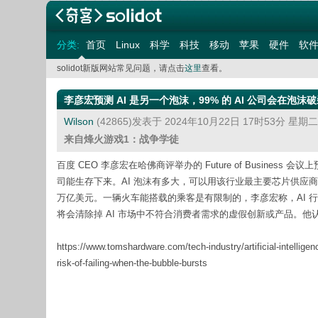
分类:
首页
Linux
科学
科技
移动
苹果
硬件
软
solidot新版网站常见问题，请点击
这里
查看。
李彦宏预测 AI 是另一个泡沫，99% 的 AI 公司会在泡
Wilson
(42865)发表于 2024年10月22日 17时53分 星期
来自烽火游戏1：战争学徒
百度 CEO 李彦宏在哈佛商评举办的 Future of Business
司能生存下来。AI 泡沫有多大，可以用该行业最主要芯片供应商英
万亿美元。一辆火车能搭载的乘客是有限制的，李彦宏称，AI 行
将会清除掉 AI 市场中不符合消费者需求的虚假创新或产品。他认为 
https://www.tomshardware.com/tech-industry/artificial-intelligen
risk-of-failing-when-the-bubble-bursts