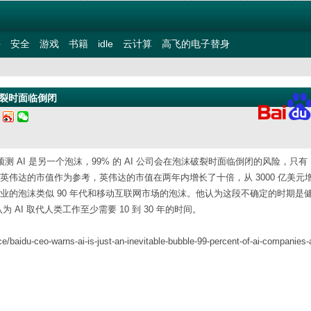
件
安全
游戏
书籍
idle
云计算
高飞的电子替身
沫破裂时面临倒闭
二
 会议上预测 AI 是另一个泡沫，99% 的 AI 公司会在泡沫破裂时面临倒闭的风险，只有 
伟达的市值作为参考，英伟达的市值在两年内增长了十倍，从 3000 亿美元增至
业的泡沫类似 90 年代和移动互联网市场的泡沫。他认为这段不确定的时期是
AI 取代人类工作至少需要 10 到 30 年的时间。
ce/baidu-ceo-warns-ai-is-just-an-inevitable-bubble-99-percent-of-ai-companies-a