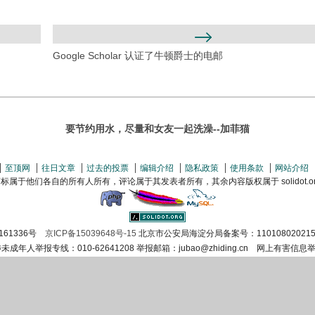
Google Scholar 认证了牛顿爵士的电邮
要节约用水，尽量和女友一起洗澡--加菲猫
至顶网
往日文章
过去的投票
编辑介绍
隐私政策
使用条款
网站介绍
属于他们各自的所有人所有，评论属于其发表者所有，其余内容版权属于 solidot.org(
161336号
京ICP备15039648号-15
北京市公安局海淀分局备案号：110108020215
涉未成年人举报专线：010-62641208 举报邮箱：jubao@zhiding.cn 网上有害信