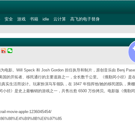
件
安全
游戏
书籍
idle
云计算
高飞的电子替身
二
。Will Speck 和 Josh Gordon 担任执导和制片，原创音乐由 Benj Pase
拓荒时代美国的开拓者、移民通行的主要道路之一，全长数千公里。《俄勒冈小径》是在 
真实生活而设计。玩家扮演马车领队，在 1847 年指挥他/她的移民团队，乘
小径》是史上最畅销的游戏之一，共售出愈 6500 万份拷贝。电影版《俄勒
rail-movie-apple-1236045454/
%E5%86%88%E4%B9%8B%E6%97%85