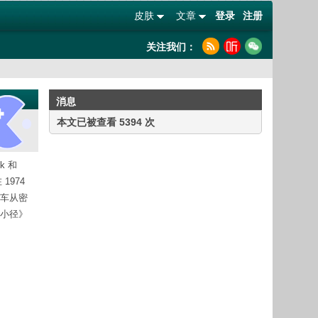
皮肤
文章
登录
注册
关注我们：
消息
本文已被查看 5394 次
k 和
1974
棚车从密
冈小径》