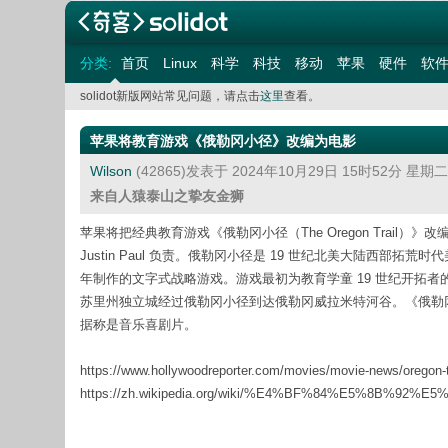
分类:
首页
Linux
科学
科技
移动
苹果
硬件
软
solidot新版网站常见问题，请点击
这里
查看。
苹果将教育游戏《俄勒冈小径》改编为电影
Wilson
(42865)发表于 2024年10月29日 15时52分 星期
来自人猿泰山之挚友金狮
苹果将把经典教育游戏《俄勒冈小径（The Oregon Trail）》改编为电影
Justin Paul 负责。俄勒冈小径是 19 世纪北美大陆西部
年制作的文字式战略游戏。游戏最初为教育学童 19 世纪开拓者的
苏里州独立城经过俄勒冈小径到达俄勒冈威拉米特河谷。《俄勒冈
据称是音乐喜剧片。
https://www.hollywoodreporter.com/movies/movie-news/oregon-t
https://zh.wikipedia.org/wiki/%E4%BF%84%E5%8B%92