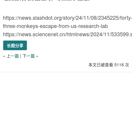
https://news.slashdot.org/story/24/11/08/2345225/forty
three-monkeys-escape-from-us-research-lab
https://news.sciencenet.cn/htmlnews/2024/11/533599.
长图分享
«
上一篇
|
下一篇
»
本文已被查看 5118 次