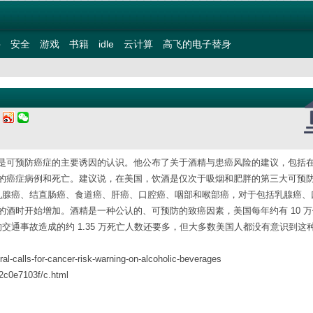
件
安全
游戏
书籍
idle
云计算
高飞的电子替身
六
是可预防癌症的主要诱因的认识。他公布了关于酒精与患癌风险的建议，包括
的癌症病例和死亡。建议说，在美国，饮酒是仅次于吸烟和肥胖的第三大可预
乳腺癌、结直肠癌、食道癌、肝癌、口腔癌、咽部和喉部癌，对于包括乳腺癌、
酒时开始增加。酒精是一种公认的、可预防的致癌因素，美国每年约有 10 万
通事故造成的约 1.35 万死亡人数还要多，但大多数美国人都没有意识到这
al-calls-for-cancer-risk-warning-on-alcoholic-beverages
2c0e7103f/c.html