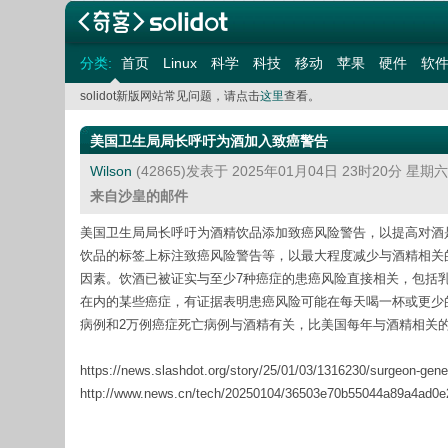
分类:
首页
Linux
科学
科技
移动
苹果
硬件
软
solidot新版网站常见问题，请点击
这里
查看。
美国卫生局局长呼吁为酒加入致癌警告
Wilson
(42865)发表于 2025年01月04日 23时20分 星期
来自沙皇的邮件
美国卫生局局长呼吁为酒精饮品添加致癌风险警告，以提高对酒
饮品的标签上标注致癌风险警告等，以最大程度减少与酒精相关
因素。饮酒已被证实与至少7种癌症的患癌风险直接相关，包括
在内的某些癌症，有证据表明患癌风险可能在每天喝一杯或更少的
病例和2万例癌症死亡病例与酒精有关，比美国每年与酒精相关的交
https://news.slashdot.org/story/25/01/03/1316230/surgeon-gener
http://www.news.cn/tech/20250104/36503e70b55044a89a4ad0e