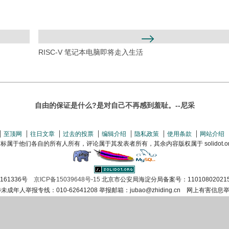
RISC-V 笔记本电脑即将走入生活
自由的保证是什么?是对自己不再感到羞耻。--尼采
至顶网
往日文章
过去的投票
编辑介绍
隐私政策
使用条款
网站介绍
属于他们各自的所有人所有，评论属于其发表者所有，其余内容版权属于 solidot.org(
证161336号
京ICP备15039648号-15
北京市公安局海淀分局备案号：11010802021
涉未成年人举报专线：010-62641208 举报邮箱：jubao@zhiding.cn 网上有害信