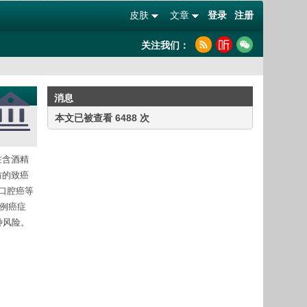
皮肤
文章
登录
注册
关注我们：
消息
本文已被查看 6488 次
在含酒精
防的致癌
口腔癌等
例癌症
种风险。