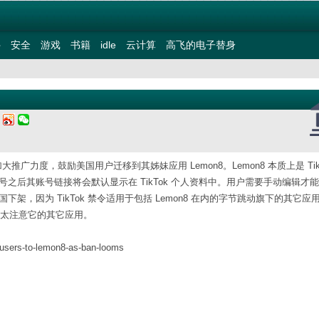
件
安全
游戏
书籍
idle
云计算
高飞的电子替身
四
k 开始加大推广力度，鼓励美国用户迁移到其姊妹应用 Lemon8。Lemon8 本质上是 Tik
账号之后其账号链接将会默认显示在 TikTok 个人资料中。用户需要手动编辑才
下架，因为 TikTok 禁令适用于包括 Lemon8 在内的字节跳动旗下的其它应
不太注意它的其它应用。
s-users-to-lemon8-as-ban-looms