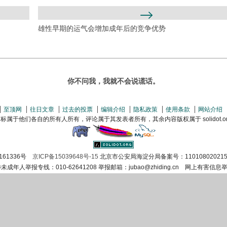
雄性早期的运气会增加成年后的竞争优势
你不问我，我就不会说谎话。
至顶网
往日文章
过去的投票
编辑介绍
隐私政策
使用条款
网站介绍
属于他们各自的所有人所有，评论属于其发表者所有，其余内容版权属于 solidot.org(
161336号
京ICP备15039648号-15
北京市公安局海淀分局备案号：110108020215
涉未成年人举报专线：010-62641208 举报邮箱：jubao@zhiding.cn 网上有害信