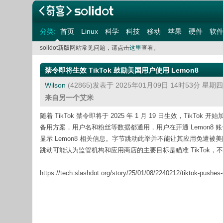
分类:
首页
Linux
科学
科技
移动
苹果
硬件
软
solidot新版网站常见问题，请点击
这里
查看。
禁令即将生效 TikTok 鼓励美国用户使用 Lemon8
Wilson
(42865)发表于 2025年01月09日 14时53分 星期
来自另一个艾米
随着 TikTok 禁令即将于 2025 年 1 月 19 日生效，TikTo
备用方案，用户名和粉丝等数据都通用，用户在开通 Lemon8 
显示 Lemon8 相关信息。字节跳动此举并不能让其应用免遭被美国
跳动可能认为监管机构和应用商店的主要目标是瞄准 TikTok，
https://tech.slashdot.org/story/25/01/08/2240212/tiktok-pushe