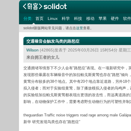
分类:
首页
Linux
科学
科技
移动
苹果
硬件
软
solidot新版网站常见问题，请点击
这里
查看。
交通噪音会触发鸟类的路怒症
Wilson
(42865)发表于 2025年03月26日 15时54分 星期
来自拥王者的女儿
交通拥堵等情形下不少人会有“路怒症”表现。在一项新研究中
发现那些暴露在车辆噪音中的加拉帕戈斯黄莺也存在“路怒”倾
黄莺分布较多的38个地点。其中有20个地点靠近道路，另外18
拟入侵者；而对于实验组黄莺，除了播放模拟入侵者的鸟鸣声，
的实验组加拉帕戈斯黄莺都表现出更强的攻击性，而远离道路的
影响，在动物保护工作中，需要考虑野生动物行为的可塑性并制
theguardian Traffic noise triggers road rage among male Galápa
新华 研究发现鸟类也存在“路怒症”