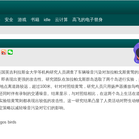
件
安全
游戏
书籍
idle
云计算
高飞的电子替身
三
，英国英吉利拉斯金大学等机构研究人员调查了车辆噪音污染对加拉帕戈斯黄莺的
向，即表现出更强的攻击性。研究团队在加拉帕戈斯群岛选取了两个岛进行实验，
个地点离道路较远，超过100米。针对对照组黄莺，研究人员只用扬声器播放鸟
还同时伴有录制的交通噪音。结果显示，与对照组相比，在这两个岛上生活在
实验组黄莺则都表现出较低的攻击性。这一研究结果凸显了人类活动对野生动
定策略以减轻噪音污染对它们的影响。
gos birds