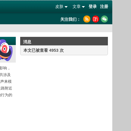
皮肤
文章
登录
注册
关注我们：
消息
本文已被查看 4953 次
影响，
共涉及
鸣声来模
道路附近
物行为的