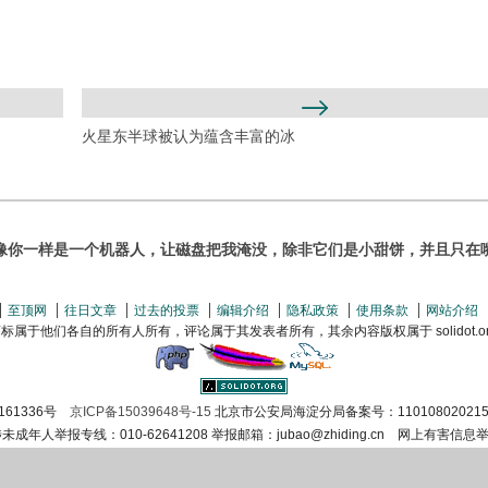
火星东半球被认为蕴含丰富的冰
像你一样是一个机器人，让磁盘把我淹没，除非它们是小甜饼，并且只在
至顶网
往日文章
过去的投票
编辑介绍
隐私政策
使用条款
网站介绍
属于他们各自的所有人所有，评论属于其发表者所有，其余内容版权属于 solidot.org(
161336号
京ICP备15039648号-15
北京市公安局海淀分局备案号：110108020215
涉未成年人举报专线：010-62641208 举报邮箱：jubao@zhiding.cn 网上有害信