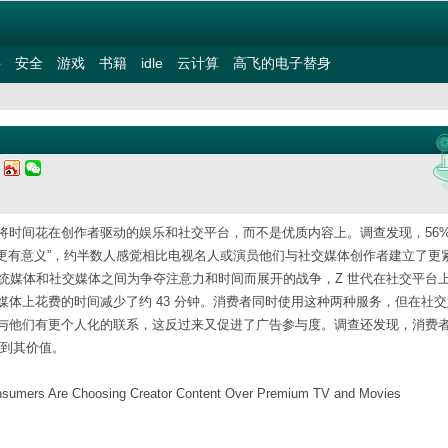
件
安全
游戏
书籍
idle
云计算
高飞的电子替身
三
时间花在创作者驱动的娱乐和社交平台，而不是优质内容上。调查发现，56% 的
电影更有意义”，约半数人感觉相比电视名人或演员他们与社交媒体创作者建立了更
，想想传统媒体和社交媒体之间为争夺注意力和时间而展开的战争，Z 世代在社交平台
和媒体上花费的时间减少了约 43 分钟。消费者同时使用这种两种服务，但在社
与他们有更个人化的联系，这反过来又促进了广告参与度。调查还发现，消费
不到其价值。
onsumers Are Choosing Creator Content Over Premium TV and Movies