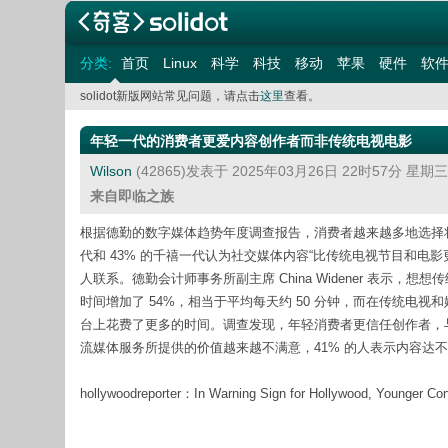
分类:
首页
Linux
科学
科技
移动
苹果
硬件
软
solidot新版网站常见问题，请点击
这里
查看。
年轻一代的消费者更爱内容创作者而非传统电视电影
Wilson
(42865)发表于 2025年03月26日 22时57分 星期
来自即临之族
根据德勤的数字媒体趋势年度调查报告，消费者越来越多地选择将
代和 43% 的千禧一代认为社交媒体内容“比传统电视节目和
人联系。德勤会计师事务所副主席 China Widener 表示
时间增加了 54%，相当于平均每天约 50 分钟，而在传统电视
台上花费了更多的时间。调查发现，年轻消费者更信任创作者，
流媒体服务所提供的价值越来越不满意，41% 的人表示内容达
hollywoodreporter：In Warning Sign for Hollywood, Younger C