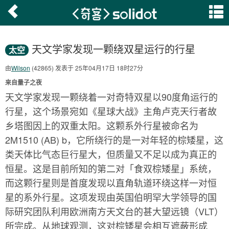
天文学家发现一颗绕双星运行的行星
太空
由
Wilson
(42865) 发表于 25年04月17日 18时27分
来自量子之夜
天文学家发现一颗绕着一对奇特双星以90度角运行的
行星，这个场景宛如《星球大战》主角卢克天行者故
乡塔图因上的双重太阳。这颗系外行星被命名为
2M1510 (AB) b，它所绕行的是一对年轻的棕矮星，这
类天体比气态巨行星大，但质量又不足以成为真正的
恒星。这是目前所知的第二对「食双棕矮星」系统，
而这颗行星则是首度发现以直角轨道环绕这样一对恒
星的系外行星。这项发现由英国伯明罕大学领导的国
际研究团队利用欧洲南方天文台的甚大望远镜（VLT）
所完成。从地球观测，这对棕矮星会相互遮蔽形成