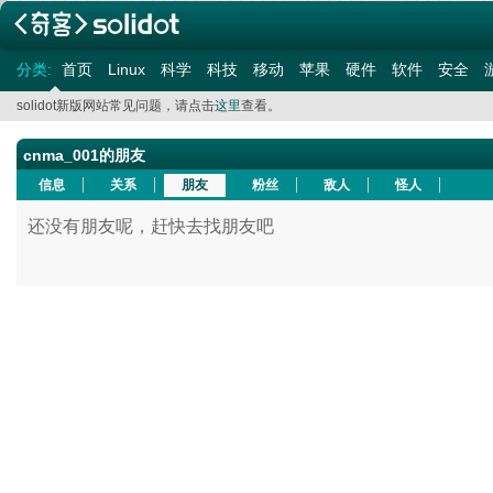
分类:
首页
Linux
科学
科技
移动
苹果
硬件
软件
安全
solidot新版网站常见问题，请点击
这里
查看。
cnma_001的朋友
信息
关系
朋友
粉丝
敌人
怪人
还没有朋友呢，赶快去找朋友吧