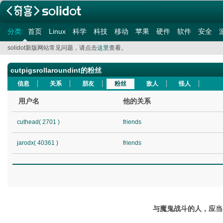
分类:
首页
Linux
科学
科技
移动
苹果
硬件
软件
安全
solidot新版网站常见问题，请点击
这里
查看。
cutpigsrollaroundint的粉丝
信息
关系
朋友
粉丝
敌人
怪人
用户名
他的关系
cuthead( 2701 )
friends
jarodx( 40361 )
friends
与魔鬼战斗的人，应当