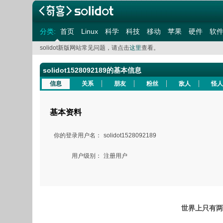
分类:
首页
Linux
科学
科技
移动
苹果
硬件
软
solidot新版网站常见问题，请点击
这里
查看。
solidot1528092189的基本信息
信息
关系
朋友
粉丝
敌人
怪人
基本资料
你的登录用户名：
solidot1528092189
用户级别：
注册用户
世界上只有两