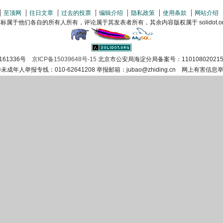
至顶网
往日文章
过去的投票
编辑介绍
隐私政策
使用条款
网站介绍
属于他们各自的所有人所有，评论属于其发表者所有，其余内容版权属于 solidot.org(
161336号
京ICP备15039648号-15
北京市公安局海淀分局备案号：110108020215
涉未成年人举报专线：010-62641208 举报邮箱：jubao@zhiding.cn 网上有害信