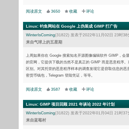
阅读原文
3650
收藏
评论
Linux
:
钓鱼网站在 Google 上伪装成 GIMP 打广告
WinterIsComing
(31822)
发表于2022年11月02日 23时3
来自气球上的五星期
上周如果你在 Google 搜索知名开源图像编辑软件 GIMP，会
的官网，它提供下载的当然不是真正的 GIMP 而是恶意程序。攻击者使用了
区别。对其托管的恶意程序样本的调查发现它是窃取信息的恶意程序
密货币钱包，Telegram 登陆凭证，等等。
阅读原文
3587
收藏
评论
Linux
:
GIMP 项目回顾 2021 年谈论 2022 年计划
WinterIsComing
(31822)
发表于2022年01月04日 21时3
来自蓝莓村