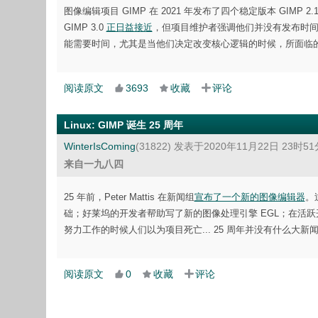
图像编辑项目 GIMP 在 2021 年发布了四个稳定版本 GIMP 2.10.24、
GIMP 3.0
正日益接近
，但项目维护者强调他们并没有发布时
能需要时间，尤其是当他们决定改变核心逻辑的时候，所面临
阅读原文
3693
收藏
评论
Linux
:
GIMP 诞生 25 周年
WinterIsComing
(31822)
发表于2020年11月22日 23时5
来自一九八四
25 年前，Peter Mattis 在新闻组
宣布了一个新的图像编辑器
。过
础；好莱坞的开发者帮助写了新的图像处理引擎 EGL；在活
努力工作的时候人们以为项目死亡... 25 周年并没有什么大
阅读原文
0
收藏
评论