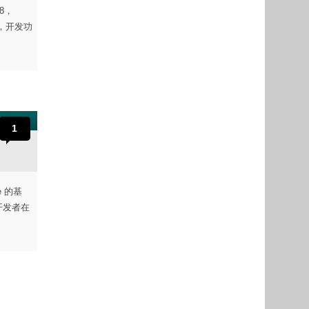
.8，
，开发功
1
e 的基
开发者在