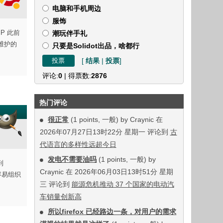
电脑和手机周边
服饰
MP 此前
潮玩伴手礼
方维护的
只要是Solidot出品，啥都行
[
结果
|
投票
]
评论:
0
| 得票数:
2876
热门评论
很正常
(1 points, 一般) by Craynic 在
2026年07月27日13时22分 星期一 评论到
古
代语言的多样性远超今日
发电不需要油吗
(1 points, 一般) by
到
Craynic 在 2026年06月03日13时51分 星期
容易组织
三 评论到
能源危机推动 37 个国家的电动汽
车销量创新高
所以firefox 已经路边一条，对用户的需求