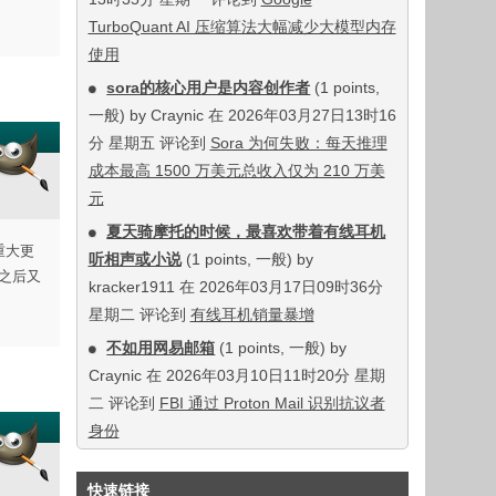
TurboQuant AI 压缩算法大幅减少大模型内存
使用
sora的核心用户是内容创作者
(1 points,
一般) by Craynic 在 2026年03月27日13时16
分 星期五 评论到
Sora 为何失败：每天推理
成本最高 1500 万美元总收入仅为 210 万美
元
夏天骑摩托的时候，最喜欢带着有线耳机
重大更
听相声或小说
(1 points, 一般) by
但之后又
kracker1911 在 2026年03月17日09时36分
星期二 评论到
有线耳机销量暴增
不如用网易邮箱
(1 points, 一般) by
Craynic 在 2026年03月10日11时20分 星期
二 评论到
FBI 通过 Proton Mail 识别抗议者
身份
快速链接