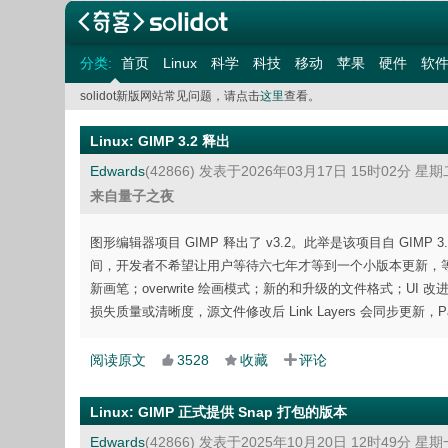
分类:
首页
Linux
科学
科技
移动
苹果
硬件
软
solidot新版网站常见问题，请点击
这里
查看。
Linux
:
GIMP 3.2 释出
Edwards
(42866)
发表于2026年03月17日 15时02分 星期
来自量子之夜
图形编辑器项目 GIMP 释出了 v3.2。此举是该项目自 GIMP 3
间，开发者不希望让用户等待六七年才等到一个小版本更新，等二十年才有
新画笔；overwrite 绘画模式；新的和升级的文件格式；UI 
损失质量或清晰度，源文件修改后 Link Layers 会同步更新，Path
阅读原文
3528
收藏
评论
Linux
:
GIMP 正式提供 Snap 打包的版本
Edwards
(42866)
发表于2025年10月20日 12时49分 星期