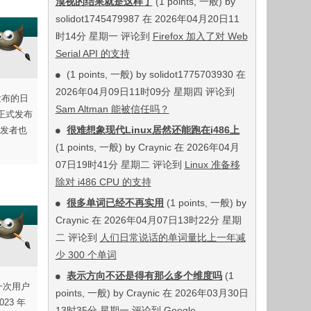
漠视的结果就是这样了
(1 points, 一般) by
solidot1745479987 在 2026年04月20日11
时14分 星期一 评论到
Firefox 加入了对 Web
Serial API 的支持
(1 points, 一般) by solidot1775703930 在
2026年04月09日11时09分 星期四 评论到
发布的日
Sam Altman 能被信任吗？
正式发布
很难想象现代Linux居然还能跑在i486上
开发者也
(1 points, 一般) by Craynic 在 2026年04月
07日19时41分 星期二 评论到
Linux 准备移
除对 i486 CPU 的支持
很多单词已经不再实用
(1 points, 一般) by
Craynic 在 2026年04月07日13时22分 星期
二 评论到
人们日常说话的单词量比上一年减
少 300 个单词
表示方向不还是得有那么多个维度吗
(1
是一次用户
points, 一般) by Craynic 在 2026年03月30日
23 年
13时35分 星期一 评论到
Google