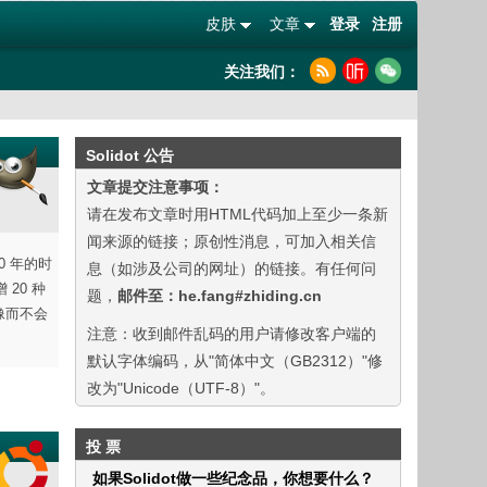
皮肤
文章
登录
注册
关注我们：
Solidot 公告
文章提交注意事项：
请在发布文章时用HTML代码加上至少一条新
闻来源的链接；原创性消息，可加入相关信
0 年的时
息（如涉及公司的网址）的链接。有任何问
20 种
题，
邮件至：he.fang#zhiding.cn
图像而不会
注意：收到邮件乱码的用户请修改客户端的
默认字体编码，从"简体中文（GB2312）"修
改为"Unicode（UTF-8）"。
投 票
如果Solidot做一些纪念品，你想要什么？