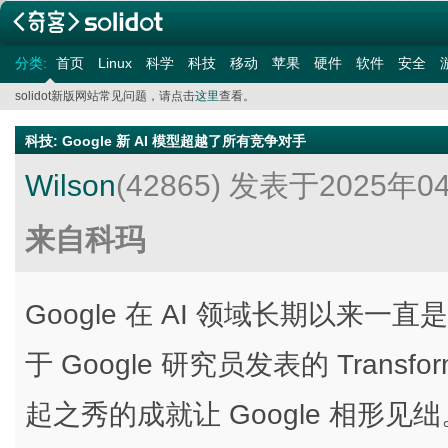
分类:
首页
Linux
科学
科技
移动
苹果
硬件
软件
安全
solidot新版网站常见问题，请点击
这里
查看。
科技
:
Google 新 AI 模型超越了所有竞争对手
Wilson
(42865)
发表于2025年0
来自科玛
Google 在 AI 领域长期以来
于 Google 研究员发表的 Transf
起之秀的成就让 Google 相形见绌。