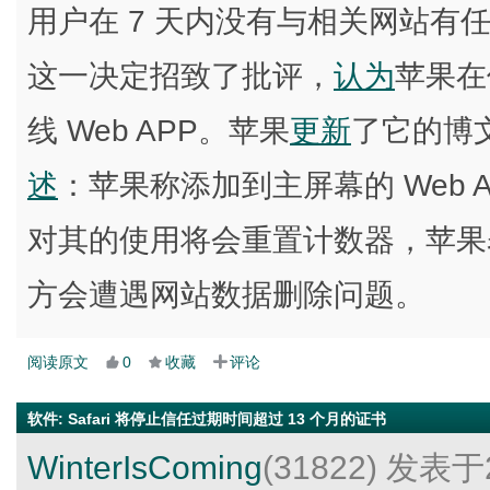
用户在 7 天内没有与相关网站有
这一决定招致了批评，
认为
苹果在
线 Web APP。苹果
更新
了它的博
述
：苹果称添加到主屏幕的 Web 
对其的使用将会重置计数器，苹果表示
方会遭遇网站数据删除问题。
阅读原文
0
收藏
评论
软件
:
Safari 将停止信任过期时间超过 13 个月的证书
WinterIsComing
(31822)
发表于2