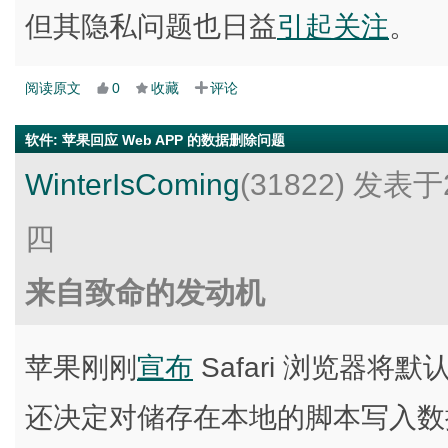
但其隐私问题也日益
引起关注
。
阅读原文
0
收藏
评论
软件
:
苹果回应 Web APP 的数据删除问题
WinterIsComing
(31822)
发表于2
四
来自致命的发动机
苹果刚刚
宣布
Safari 浏览器将
还决定对储存在本地的脚本写入数据