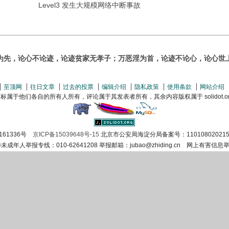
Level3 发生大规模网络中断事故
为先，论心不论迹，论迹贫家无孝子；万恶淫为首，论迹不论心，论心世
至顶网
往日文章
过去的投票
编辑介绍
隐私政策
使用条款
网站介绍
属于他们各自的所有人所有，评论属于其发表者所有，其余内容版权属于 solidot.org(
161336号
京ICP备15039648号-15
北京市公安局海淀分局备案号：110108020215
涉未成年人举报专线：010-62641208 举报邮箱：jubao@zhiding.cn 网上有害信