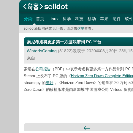
分类:
首页
Linux
科学
科技
移动
苹果
硬件
软
solidot新版网站常见问题，请点击
这里
查看。
索尼考虑将更多第一方游戏带到 PC 平台
WinterIsComing
(31822)发表于 2020年08月30日 23时
来自
索尼在
公司报告
（PDF）中表示考虑将更多第一方作品带到 PC 平
Steam 上发布了 PC 版的《
Horizon Zero Dawn Complete Editio
steamspy 的
统计
，《Horizon Zero Dawn》的销量在 20 万
Zero Dawn》的移植版本是由新加坡/中国游戏公司 Virtuos 负