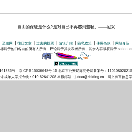
自由的保证是什么?是对自己不再感到羞耻。——尼采
至顶网
往日文章
过去的投票
编辑介绍
隐私政策
使用条款
网站介绍
属于他们各自的所有人所有，评论属于其发表者所有，其余内容版权属于 solidot.org(
161336号
京ICP备15039648号-15
北京市公安局海淀分局备案号：110108020215
涉未成年人举报专线：010-62641208 举报邮箱：jubao@zhiding.cn 网上有害信