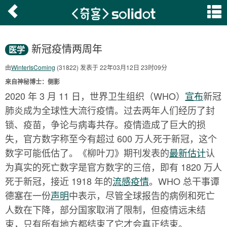
新冠疫情两周年
医学
由
WinterIsComing
(31822) 发表于 22年03月12日 23时09分
来自神秘博士：侧影
2020 年 3 月 11 日，世界卫生组织（WHO）
宣布
新冠
肺炎成为全球性大流行疫情。过去两年人们经历了封
锁、疫苗，争论与病毒共存。疫情造成了巨大的损
失，官方数字称至今有超过 600 万人死于新冠，这个
数字可能低估了。《柳叶刀》期刊发表的
最新估计
认
为真实的死亡数字是官方数字的三倍，即有 1820 万人
死于新冠，接近 1918 年的
流感疫情
。WHO 总干事谭
德塞在一份
声明
中表示，尽管全球报告的病例和死亡
人数在下降，部分国家取消了限制，但疫情远未结
束，只有所有地方都结束了它才会真正结束。