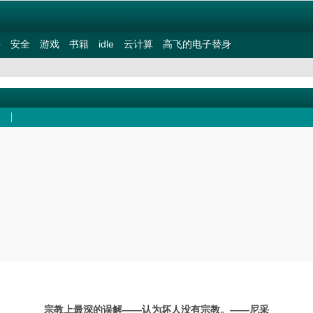
件
安全
游戏
书籍
idle
云计算
高飞的电子替身
宗教上最深的误解——认为坏人没有宗教。——尼采