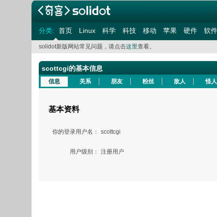
分类:
首页
Linux
科学
科技
移动
苹果
硬件
软
solidot新版网站常见问题，请点击
这里
查看。
scottcgi的基本信息
信息
关系
朋友
粉丝
敌人
怪人
基本资料
你的登录用户名：
scottcgi
用户级别：
注册用户