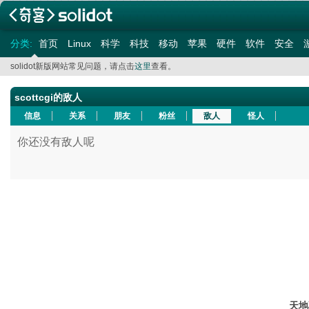
分类:
首页
Linux
科学
科技
移动
苹果
硬件
软件
安全
solidot新版网站常见问题，请点击
这里
查看。
scottcgi的敌人
信息
关系
朋友
粉丝
敌人
怪人
你还没有敌人呢
天地