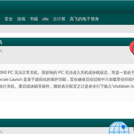
件
安全
游戏
书籍
idle
云计算
高飞的电子替身
机
六
 23H2 PC 无法正常关机。受影响的 PC 无法进入关机或休眠状态，而是一直处
相关。Secure Launch 是基于虚拟化的保护功能，旨在确保启动过程中只加载受信任
法执行关机、重启或休眠等操作。微软表示权宜之计是命令行下输入“shutdown /s /t
六