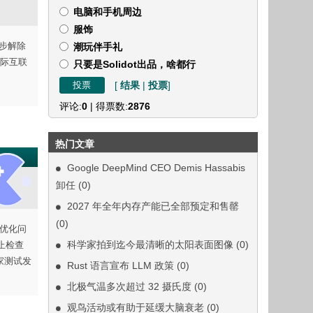
电脑和手机周边
服饰
逐步解除
潮玩伴手礼
际互联
只要是Solidot出品，啥都行
[
结果
|
投票
]
评论:
0
| 得票数:
2876
热门文章
Google DeepMind CEO Demis Hassabis
卸任
(0)
2027 年全年内存产能已全部预定和售罄
(0)
为优化问
科学家拍到迄今最清晰的太阳表面图像
(0)
禁止检查
玩家测试发
Rust 语言宣布 LLM 政策
(0)
北极气温多次超过 32 摄氏度
(0)
观鸟活动或有助于延缓大脑衰老
(0)