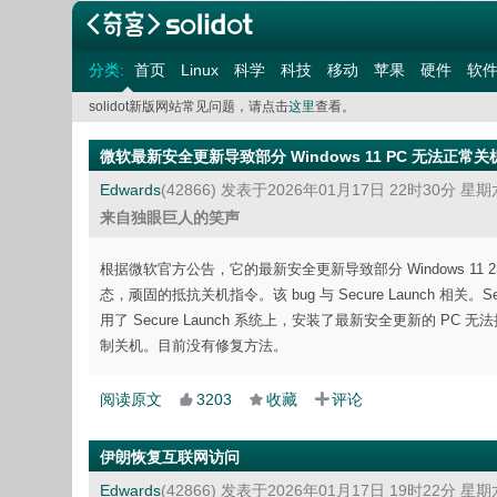
分类:
首页
Linux
科学
科技
移动
苹果
硬件
软
solidot新版网站常见问题，请点击
这里
查看。
微软最新安全更新导致部分 Windows 11 PC 无法正常关
Edwards
(42866)
发表于2026年01月17日 22时30分 星期
来自独眼巨人的笑声
根据微软官方公告，它的最新安全更新导致部分 Windows 11
态，顽固的抵抗关机指令。该 bug 与 Secure Launch 
用了 Secure Launch 系统上，安装了最新安全更新的 PC 无
制关机。目前没有修复方法。
阅读原文
3203
收藏
评论
伊朗恢复互联网访问
Edwards
(42866)
发表于2026年01月17日 19时22分 星期