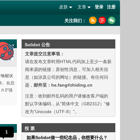
皮肤
文章
登录
注册
关注我们：
Solidot 公告
文章提交注意事项：
请在发布文章时用HTML代码加上至少一条新
闻来源的链接；原创性消息，可加入相关信
于唤醒状
息（如涉及公司的网址）的链接。有任何问
组件。在启
题，
邮件至：he.fang#zhiding.cn
 0”强
注意：收到邮件乱码的用户请修改客户端的
默认字体编码，从"简体中文（GB2312）"修
改为"Unicode（UTF-8）"。
投 票
1
如果Solidot做一些纪念品，你想要什么？