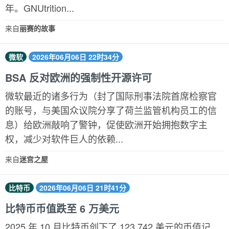
年。GNUtrition...
来自
丽赛的故事
微软
2026年06月06日 22时34分
BSA 反对欧洲的强制性开源许可
微软最近的诸多行为（封了国际刑事法院首席检察官
的账号，与美国众议院分享了荷兰监管机构员工的信
息）给欧洲敲响了警钟，促使欧洲开始拥抱数字主
权，减少对软件巨人的依赖...
来自
迷宫之屋
比特币
2026年06月06日 21时41分
比特币币值跌至 6 万美元
2025 年 10 月比特币创下了 123,742 美元的币值记