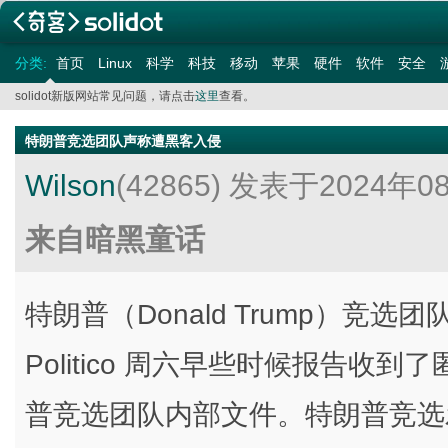
分类:
首页
Linux
科学
科技
移动
苹果
硬件
软件
安全
solidot新版网站常见问题，请点击
这里
查看。
特朗普竞选团队声称遭黑客入侵
Wilson
(42865)
发表于2024年0
来自暗黑童话
特朗普（Donald Trump）竞
Politico 周六早些时候报告
普竞选团队内部文件。特朗普竞选发言人