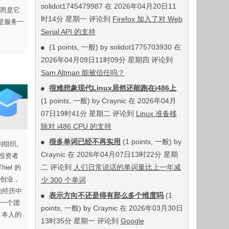
solidot1745479987 在 2026年04月20日11
，而是它
时14分 星期一 评论到
Firefox 加入了对 Web
这是服务一
Serial API 的支持
(1 points, 一般) by solidot1775703930 在
2026年04月09日11时09分 星期四 评论到
Sam Altman 能被信任吗？
很难想象现代Linux居然还能跑在i486上
(1 points, 一般) by Craynic 在 2026年04月
07日19时41分 星期二 评论到
Linux 准备移
除对 i486 CPU 的支持
很多单词已经不再实用
(1 points, 一般) by
盈利组织。
Craynic 在 2026年04月07日13时22分 星期
险投资者
二 评论到
人们日常说话的单词量比上一年减
hiel 的
创业，
少 300 个单词
的经历中
表示方向不还是得有那么多个维度吗
(1
一个团
points, 一般) by Craynic 在 2026年03月30日
 本人的
13时35分 星期一 评论到
Google