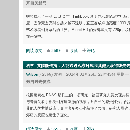
来自沉船岛
联想展示了一款 17.3 英寸 ThinkBook 透明显示屏笔记本
度，当像素点亮时会越来越不透明，直至变成峰值亮度 100
艺术家看到屏幕后的世界。MicroLED 的分辨率只有 720p，
在开发中。
阅读原文
3589
收藏
评论
科学
:
共情能传播，人能通过观察环境和其他人获得或失
Wilson
(42865)
发表于2024年02月26日 22时43分 星期一
来自时光倒流
根据发表在 PNAS 期刊上的一项研究，德国研究人员发现
与者首先看手部受到疼痛刺激的视频，对自己的感受打分。然
其他人的共情反应，参与者多多少少获得了共情。研究人员称
疼痛的反应也发生了变化。
阅读原文
3555
收藏
评论