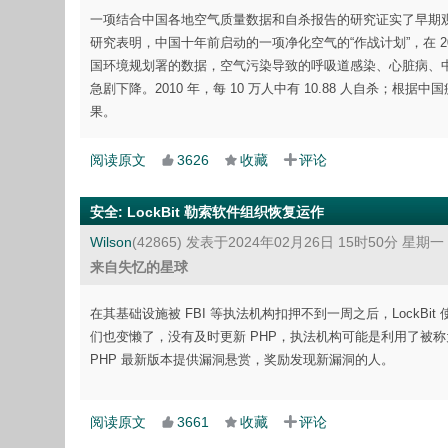
一项结合中国各地空气质量数据和自杀报告的研究证实了早期
研究表明，中国十年前启动的一项净化空气的“作战计划”，在 201
国环境规划署的数据，空气污染导致的呼吸道感染、心脏病、中
急剧下降。2010 年，每 10 万人中有 10.88 人自杀；根
果。
阅读原文
3626
收藏
评论
安全
:
LockBit 勒索软件组织恢复运作
Wilson
(42865)
发表于2024年02月26日 15时50分 星期一
来自失忆的星球
在其基础设施被 FBI 等执法机构扣押不到一周之后，LockBi
们也变懒了，没有及时更新 PHP，执法机构可能是利用了被称为 CV
PHP 最新版本提供漏洞悬赏，奖励发现新漏洞的人。
阅读原文
3661
收藏
评论