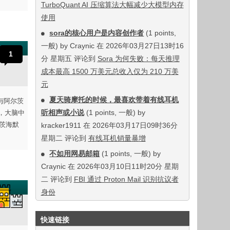
TurboQuant AI 压缩算法大幅减少大模型内存
使用
sora的核心用户是内容创作者
(1 points,
一般) by Craynic 在 2026年03月27日13时16
1
分 星期五 评论到
Sora 为何失败：每天推理
成本最高 1500 万美元总收入仅为 210 万美
元
夏天骑摩托的时候，最喜欢带着有线耳机
与阿尔茨
听相声或小说
(1 points, 一般) by
3，大脑中
尔茨海默
kracker1911 在 2026年03月17日09时36分
星期二 评论到
有线耳机销量暴增
不如用网易邮箱
(1 points, 一般) by
Craynic 在 2026年03月10日11时20分 星期
二 评论到
FBI 通过 Proton Mail 识别抗议者
身份
快速链接