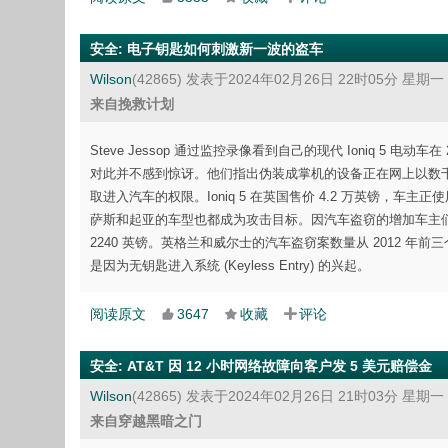
安全
:
电子钥匙如何刺激新一波的盗车
Wilson
(42865)
发表于2024年02月26日 22时05分 星期一
来自挽救计划
Steve Jessop 通过监控录像看到自己的现代 Ioniq 
对此并不感到惊讶。他们指出伪装成掌机的设备正在网上以数
取进入汽车的权限。Ioniq 5 在英国售价 4.2 万英镑
萨斯和起亚的车型也都成为攻击目标。因汽车盗窃的增加车主们面临了
2240 英镑。英格兰和威尔士的汽车盗窃案数量从 2012 年前三个月
是因为无钥匙进入系统 (Keyless Entry) 的兴起。
阅读原文
3647
收藏
评论
安全
:
AT&T 因 12 小时网络故障向客户发 5 美元赔偿金
Wilson
(42865)
发表于2024年02月26日 21时03分 星期一
来自穿越黑暗之门