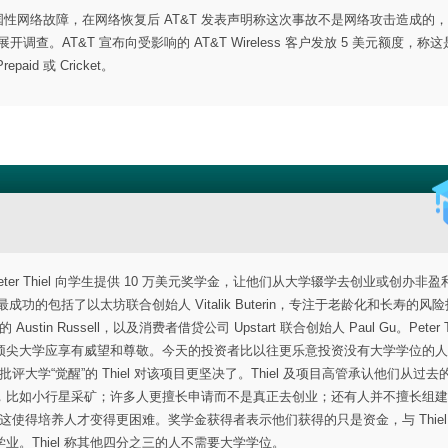
的全国性网络故障，在网络恢复后 AT&T 发表声明称这次事故不是网络攻击造成的
。AT&T 宣布向受影响的 AT&T Wireless 客户发放 5 美元额度，称
id 或 Cricket。
资者 Peter Thiel 向学生提供 10 万美元奖学金，让他们从大学辍学去创业或创办非
功的包括了以太坊联合创始人 Vitalik Buterin，专注于老龄化和长寿的风
的 Austin Russell，以及消费者借贷公司 Upstart 联合创始人 Paul Gu。Peter T
顶尖大学应享有威望和尊敬。今天的投资者比以往更乐意投资没有大学学位的人
评大学“觉醒”的 Thiel 对该项目更坚决了。Thiel 及项目高管承认他们从过去
，比如小行星采矿；许多人更擅长申请而不是真正去创业；还有人并不擅长组建
认这使得培养人才变得更困难。奖学金获得者表示他们获得的只是资金，与 Thiel
。Thiel 称其他四分之三的人不需要大学学位。