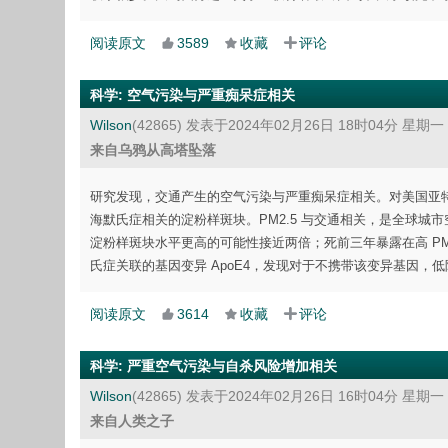
阅读原文
3589
收藏
评论
科学
:
空气污染与严重痴呆症相关
Wilson
(42865)
发表于2024年02月26日 18时04分 星期一
来自乌鸦从高塔坠落
研究发现，交通产生的空气污染与严重痴呆症相关。对美国亚特兰
海默氏症相关的淀粉样斑块。PM2.5 与交通相关，是全球城市空
淀粉样斑块水平更高的可能性接近两倍；死前三年暴露在高 PM
氏症关联的基因变异 ApoE4，发现对于不携带该变异基因
阅读原文
3614
收藏
评论
科学
:
严重空气污染与自杀风险增加相关
Wilson
(42865)
发表于2024年02月26日 16时04分 星期一
来自人类之子