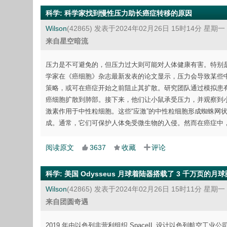
科学
:
科学家找到慢性压力助长癌症转移的原因
Wilson
(42865)
发表于2024年02月26日 15时14分 星期一
来自星空暗流
压力是不可避免的，但压力过大则可能对人体健康有害。特别
学家在《癌细胞》杂志最新发表的论文显示，压力会导致某些
策略，或可在癌症开始之前阻止其扩散。研究团队通过模拟患
癌细胞扩散到肺部。接下来，他们让小鼠承受压力，并观察到小
激素作用于中性粒细胞。这些“应激”的中性粒细胞形成蜘蛛网状
成。通常，它们可保护人体免受微生物的入侵。然而在癌症中，
阅读原文
3637
收藏
评论
科学
:
美国 Odysseus 月球着陆器搭载了 3 千万页的月
Wilson
(42865)
发表于2024年02月26日 15时11分 星期一
来自团圆奇遇
2019 年由以色列非营利组织 SpaceIL 设计以色列航空工业公司制造