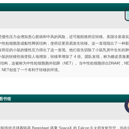
是慢性压力会增加患心脏病和中风的风险，还可能助推癌症转移。美国冷泉港实
中性粒细胞形成黏性网状结构，使癌症更容易发生转移。这一发现指出了一种新
有癌症的小鼠的慢性压力得出了这一发现。他们首先切除了小鼠乳房中生长的肿
鼠的转移性病变惊人地增加，转移率增加了 4 倍。团队发现，称为糖皮质激
结构，这被称为中性粒细胞胞外陷阱（NET）。当中性粒细胞排出DNA时，NE
NET创造了一个有利于转移的环境。
球图书馆
的月球着陆器 Beresheet 搭乘 SpaceX 的 Falcon 9 火箭发射升空，但