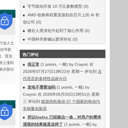
字节跳动开发 10 万亿参数模型
(0)
AMD 收购将权重直接刻在芯片上的 AI 初
创公司
(0)
糖在人类演化中起到了核心作用
(0)
中国科学家确认胶球存在
(0)
车行业人士
信号获
热门评论
田、雷克
英镑上涨到
很正常
(1 points, 一般) by Craynic 在
家表示部分
2026年07月27日13时22分 星期一 评论到
古
代语言的多样性远超今日
发电不需要油吗
(1 points, 一般) by
Craynic 在 2026年06月03日13时51分 星期
三 评论到
能源危机推动 37 个国家的电动汽
车销量创新高
所以firefox 已经路边一条，对用户的需求
漠视的结果就是这样了
(1 points, 一般) by