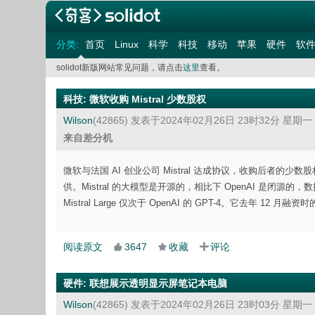
分类:
首页
Linux
科学
科技
移动
苹果
硬件
软
solidot新版网站常见问题，请点击
这里
查看。
科技
:
微软收购 Mistral 少数股权
Wilson
(42865)
发表于2024年02月26日 23时32分 星期一
来自差分机
微软与法国 AI 创业公司 Mistral 达成协议，收购后者的少数股权。M
供。Mistral 的大模型是开源的，相比下 OpenAI 是闭源
Mistral Large 仅次于 OpenAI 的 GPT-4。它去年 12 月融
阅读原文
3647
收藏
评论
硬件
:
联想展示透明显示屏笔记本电脑
Wilson
(42865)
发表于2024年02月26日 23时03分 星期一