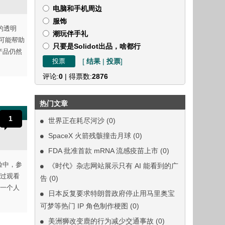
电脑和手机周边
服饰
 的透明
潮玩伴手礼
可能帮助
只要是Solidot出品，啥都行
款产品仍然
[
结果
|
投票
]
评论:
0
| 得票数:
2876
热门文章
1
世界正在耗尽河沙
(0)
SpaceX 火箭残骸撞击月球
(0)
FDA 批准首款 mRNA 流感疫苗上市
(0)
验中，参
《时代》杂志网站展示只有 AI 能看到的广
过观看
告
(0)
一个人
日本反复要求特朗普政府停止用马里奥宝
可梦等热门 IP 角色制作梗图
(0)
美洲狮改变鹿的行为减少交通事故
(0)