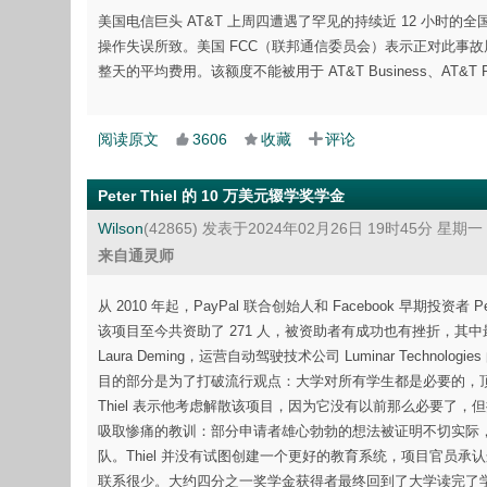
美国电信巨头 AT&T 上周四遭遇了罕见的持续近 12 小时
操作失误所致。美国 FCC（联邦通信委员会）表示正对此事故展开调查
整天的平均费用。该额度不能被用于 AT&T Business、AT&T Prepa
阅读原文
3606
收藏
评论
Peter Thiel 的 10 万美元辍学奖学金
Wilson
(42865)
发表于2024年02月26日 19时45分 星期一
来自通灵师
从 2010 年起，PayPal 联合创始人和 Facebook 早期投
该项目至今共资助了 271 人，被资助者有成功也有挫折，其中最成
Laura Deming，运营自动驾驶技术公司 Luminar Technologies 
目的部分是为了打破流行观点：大学对所有学生都是必要的，
Thiel 表示他考虑解散该项目，因为它没有以前那么必要了，但批
吸取惨痛的教训：部分申请者雄心勃勃的想法被证明不切实际
队。Thiel 并没有试图创建一个更好的教育系统，项目官员承
联系很少。大约四分之一奖学金获得者最终回到了大学读完了学业