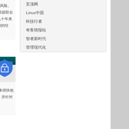
至顶网
风险。
。根据联合
Linux中国
几十年来
科技行者
用的结
奇客情报站
智者新时代
管理现代化
钱来得快他
本，并针对