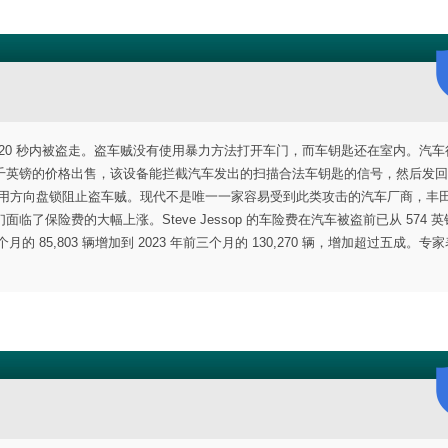
5 电动车在 20 秒内被盗走。盗车贼没有使用暴力方法打开车门，而车钥匙还在室内。汽
千英镑的价格出售，该设备能拦截汽车发出的扫描合法车钥匙的信号，然后发回
，车主正使用方向盘锁阻止盗车贼。现代不是唯一一家容易受到此类攻击的汽车厂商，丰
保险费的大幅上涨。Steve Jessop 的车险费在汽车被盗前已从 574 
的 85,803 辆增加到 2023 年前三个月的 130,270 辆，增加超过五成。专