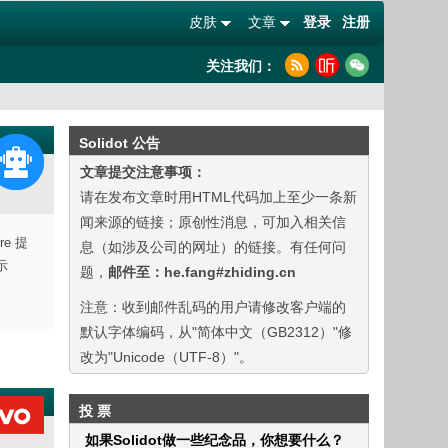
皮肤
文章
登录
注册
关注我们：
Solidot 公告
文章提交注意事项：
请在发布文章时用HTML代码加上至少一条新
闻来源的链接；原创性消息，可加入相关信
e 提
息（如涉及公司的网址）的链接。有任何问
示
题，
邮件至：he.fang#zhiding.cn
注意：收到邮件乱码的用户请修改客户端的
默认字体编码，从"简体中文（GB2312）"修
改为"Unicode（UTF-8）"。
投 票
如果Solidot做一些纪念品，你想要什么？