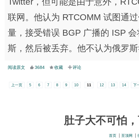
Twitter，但可能是由于意外，R
联网。他认为 RTCOMM 试图通过修
量，接受错误 BGP 广播的 ISP 会将
斯，然后被丢弃。他不认为俄罗斯
阅读原文
3684
收藏
评论
上一页
5
6
7
8
9
10
11
12
13
14
下
肚子大不可怕，
首页
至顶网