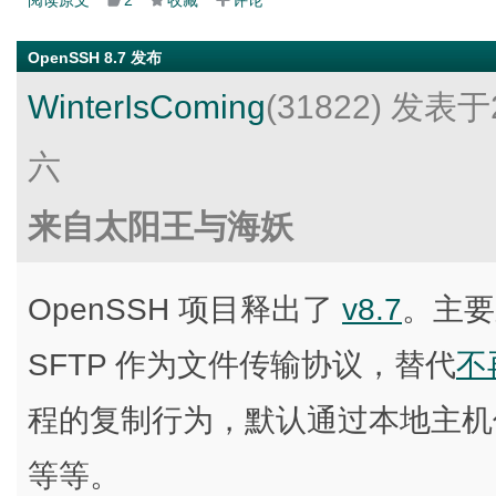
阅读原文
2
收藏
评论
OpenSSH 8.7 发布
WinterIsComing
(31822)
发表于2
六
来自太阳王与海妖
OpenSSH 项目释出了
v8.7
。主要
SFTP 作为文件传输协议，替代
不
程的复制行为，默认通过本地主机
等等。