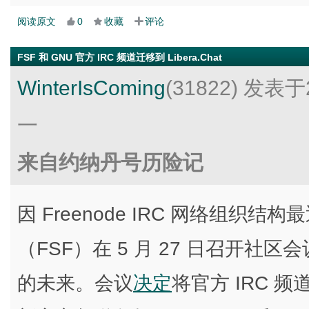
阅读原文
0
收藏
评论
FSF 和 GNU 官方 IRC 频道迁移到 Libera.Chat
WinterIsComing
(31822)
发表于2
一
来自约纳丹号历险记
因 Freenode IRC 网络组织
（FSF）在 5 月 27 日召开社区会议
的未来。会议
决定
将官方 IRC 频道