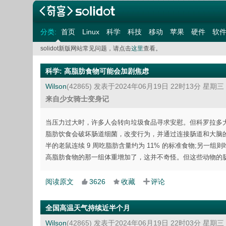
分类:
首页
Linux
科学
科技
移动
苹果
硬件
软
solidot新版网站常见问题，请点击
这里
查看。
科学
:
高脂肪食物可能会加剧焦虑
Wilson
(42865)
发表于2024年06月19日 22时13分 星期三
来自少女骑士变身记
当压力过大时，许多人会转向垃圾食品寻求安慰。但科罗拉多
脂肪饮食会破坏肠道细菌，改变行为，并通过连接肠道和大脑
半的老鼠连续 9 周吃脂肪含量约为 11% 的标准食物;另一
高脂肪食物的那一组体重增加了，这并不奇怪。但这些动物的
阅读原文
3626
收藏
评论
全国高温天气持续近半个月
Wilson
(42865)
发表于2024年06月19日 22时03分 星期三