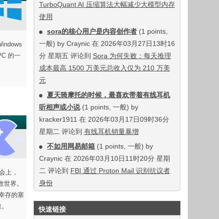
TurboQuant AI 压缩算法大幅减少大模型内存
使用
sora的核心用户是内容创作者
(1 points,
一般) by Craynic 在 2026年03月27日13时16
ndows
PC 的一
分 星期五 评论到
Sora 为何失败：每天推理
成本最高 1500 万美元总收入仅为 210 万美
元
夏天骑摩托的时候，最喜欢带着有线耳机
听相声或小说
(1 points, 一般) by
kracker1911 在 2026年03月17日09时36分
星期二 评论到
有线耳机销量暴增
不如用网易邮箱
(1 points, 一般) by
Craynic 在 2026年03月10日11时20分 星期
二 评论到
FBI 通过 Proton Mail 识别抗议者
会上，
身份
拯救世界。
。幸存的塞
旅。
快速链接