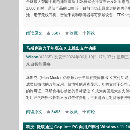
全球最大智能手机电池制造商 TDK株式会社宣布开发出固态电池
1,000 瓦时，是旧产品的 100 倍，目前市场上最先进的锂离
池，用于无线耳机、智能手表和助听器等可穿戴设备，TDK 计划
阅读原文
3587
收藏
评论
马斯克致力于年底在 X 上推出支付功能
Wilson
(42865)
发表于2024年06月19日 17时07分 星期三
来自智能侵略
马斯克（Elon Musk）仍然致力于年底在美国推出 X 支付功能
成类似微信的万能应用。彭博社的调查显示，X 的支付子公司 X 
的许可证。马斯克雄心勃勃的目标是让 X 成为美国最大的支付
对用户的转账和收款不收取任何费用，主要是通过对商家收费
阅读原文
3493
收藏
评论
科技
:
微软通过 Copilot+ PC 向用户释出 Windows 11 24