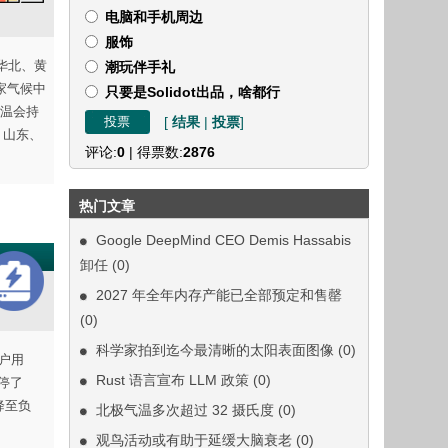
电脑和手机周边
服饰
其华北、黄
潮玩伴手礼
家气候中
只要是Solidot出品，啥都行
温会持
[
结果
|
投票
]
、山东、
评论:
0
| 得票数:
2876
热门文章
Google DeepMind CEO Demis Hassabis
卸任
(0)
2027 年全年内存产能已全部预定和售罄
(0)
科学家拍到迄今最清晰的太阳表面图像
(0)
户用
Rust 语言宣布 LLM 政策
(0)
暂停了
降至负
北极气温多次超过 32 摄氏度
(0)
观鸟活动或有助于延缓大脑衰老
(0)