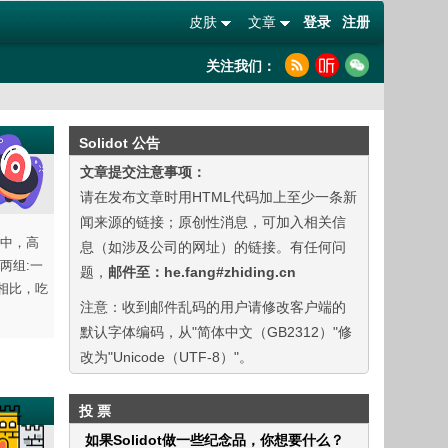
皮肤
文章
登录
注册
关注我们：
Solidot 公告
文章提交注意事项：
请在发布文章时用HTML代码加上至少一条新
闻来源的链接；原创性消息，可加入相关信
中，高
息（如涉及公司的网址）的链接。有任何问
两组:一
题，
邮件至：he.fang#zhiding.cn
组相比，吃
注意：收到邮件乱码的用户请修改客户端的
默认字体编码，从"简体中文（GB2312）"修
改为"Unicode（UTF-8）"。
投 票
如果Solidot做一些纪念品，你想要什么？