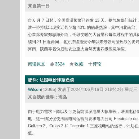
来自第一日
自 6 月 7 日起，全国高温预警已连发 13 天。据气象部门
淮一带持续出现接近甚至超 40℃ 的酷暑热浪，其中河北南部、
心首席专家郑志海介绍，全球变暖的大背景和每次过程中的具
续到 21 日近两周，北方持续遭受今年以来最强高温热浪的炙烤
河南、陕西等省份启动农业重大自然灾害四级应急响应。
阅读原文
3624
收藏
评论
硬件
:
法国电价降至负值
Wilson
(42865)
发表于2024年06月19日 21时42分 星期三
来自我的世界：海岛
由于电力需求下降以及可更新能源发电量大幅增长，法国电价降至
电，这一情况促使法国电网运营商要求电力公司 Electricite d
Golfech 2、Cruas 2 和 Tricastin 1 三座
值。