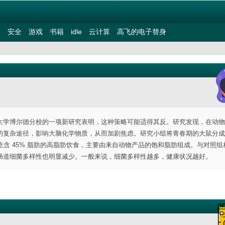
件
安全
游戏
书籍
idle
云计算
高飞的电子替身
大学博尔德分校的一项新研究表明，这种策略可能适得其反。研究发现，在动物
的复杂途径，影响大脑化学物质，从而加剧焦虑。研究小组将青春期的大鼠分成
组则吃含 45% 脂肪的高脂肪饮食，主要由来自动物产品的饱和脂肪组成。与对照
肠道细菌多样性也明显减少。一般来说，细菌多样性越多，健康状况越好。