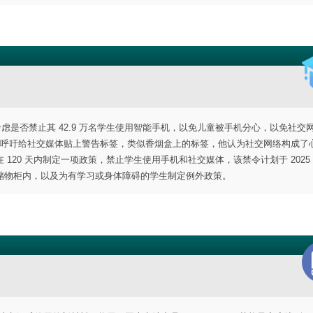
strict）正在考虑是否禁止其 42.9 万名学生使用智能手机，以免儿童被手机分心，以免社
rthy 呼吁给社交媒体贴上警告标签，类似香烟盒上的标签，他认为社交网络构成了
20 天内制定一项政策，禁止学生使用手机和社交媒体，该禁令计划于 2025 年
储物柜内，以及为有学习或身体障碍的学生制定例外政策。