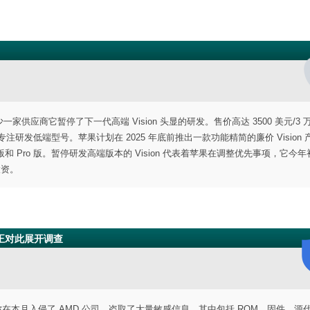
一家供应商它暂停了下一代高端 Vision 头显的研发。售价高达 3500 美元/3 
而专注研发低端型号。苹果计划在 2025 年底前推出一款功能精简的廉价 Vision
标准版和 Pro 版。暂停研发高端版本的 Vision 代表着苹果在调整优先事项，它今
投资。
示正对此展开调查
rums 发帖称在本月入侵了 AMD 公司，盗取了大量敏感信息，其中包括 ROM、固件、