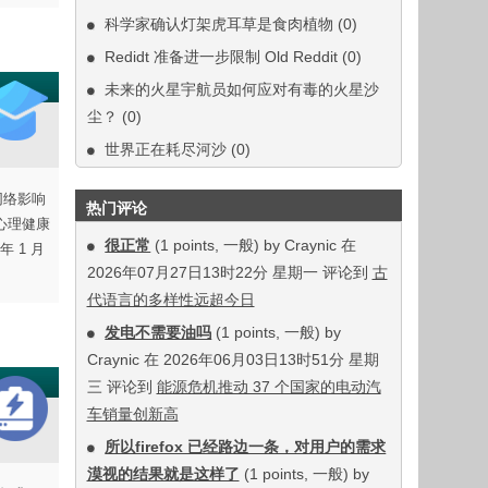
科学家确认灯架虎耳草是食肉植物
(0)
Redidt 准备进一步限制 Old Reddit
(0)
未来的火星宇航员如何应对有毒的火星沙
尘？
(0)
世界正在耗尽河沙
(0)
交网络影响
热门评论
心理健康
很正常
(1 points, 一般) by Craynic 在
 1 月
2026年07月27日13时22分 星期一 评论到
古
代语言的多样性远超今日
发电不需要油吗
(1 points, 一般) by
Craynic 在 2026年06月03日13时51分 星期
三 评论到
能源危机推动 37 个国家的电动汽
车销量创新高
所以firefox 已经路边一条，对用户的需求
漠视的结果就是这样了
(1 points, 一般) by