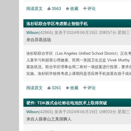
阅读原文
3563
收藏
评论
洛杉矶联合学区考虑禁止智能手机
Wilson
(42865)
发表于2024年06月19日 20时57分 星期三
来自异星战场
洛杉矶联合学区（Los Angeles Unified School Di
儿童学习和损害心理健康。而周一美国卫生总监 Vivek Mu
紧急状况。联合学区理事会周二将对一项提案进行投票，要求在 1
实施。洛杉矶学校将考虑上课期间是否应将手机放置在袋子或
阅读原文
3261
收藏
评论
硬件
:
TDK株式会社称在电池技术上取得突破
Wilson
(42865)
发表于2024年06月19日 19时03分 星期三
来自人猿泰山之真假狮人