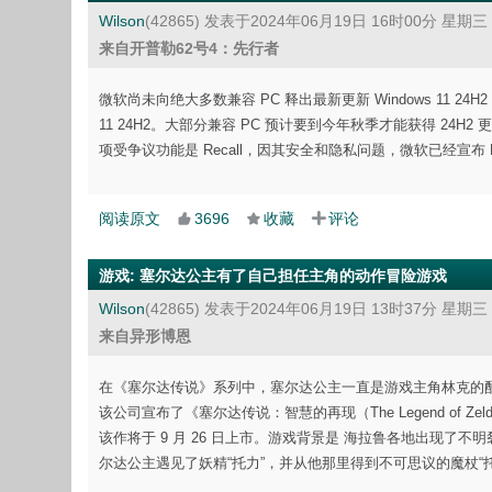
Wilson
(42865)
发表于2024年06月19日 16时00分 星期三
来自开普勒62号4：先行者
微软尚未向绝大多数兼容 PC 释出最新更新 Windows 11 24H2，而
11 24H2。大部分兼容 PC 预计要到今年秋季才能获得 24H2 更
项受争议功能是 Recall，因其安全和隐私问题，微软已经宣布 R
阅读原文
3696
收藏
评论
游戏
:
塞尔达公主有了自己担任主角的动作冒险游戏
Wilson
(42865)
发表于2024年06月19日 13时37分 星期三
来自异形博恩
在《塞尔达传说》系列中，塞尔达公主一直是游戏主角林克的配角
该公司宣布了《塞尔达传说：智慧的再现（The Legend of Z
该作将于 9 月 26 日上市。游戏背景是 海拉鲁各地出现了
尔达公主遇见了妖精“托力”，并从他那里得到不可思议的魔杖