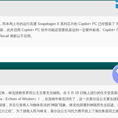
本周上市的运行高通 Snapdragon X 系列芯片的 Copilot+ PC 已经预装了 Wi
新，此外启用 Copilot+ PC 软件功能还需要机器达到一定硬件标准。Copilot+ 
ecall 将默认不启用。
，林克拯救世界而公主主要充当辅助。在 6 月 18 日晚上进行的任天堂直面
elda：Echoes of Wisdom）》，在游戏中林克消失了，这一次塞尔达公主要去
不明裂缝，并且引发将人与物体吞没的“神隐”现象。林克也因遭到神隐而失去踪迹
“托力之杖”。为了拯救人民与林克，塞尔达公主与托力携手踏上了海拉鲁巡回之