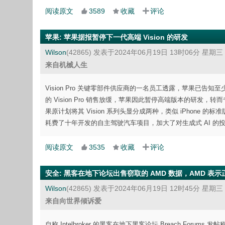
阅读原文
3589
收藏
评论
苹果
:
苹果据报暂停下一代高端 Vision 的研发
Wilson
(42865)
发表于2024年06月19日 13时06分 星期三
来自机械人生
Vision Pro 关键零部件供应商的一名员工透露，苹果已告知至少
的 Vision Pro 销售放缓，苹果因此暂停高端版本的研发，转
果原计划将其 Vision 系列头显分成两种，类似 iPhone 的
耗费了十年开发的自主驾驶汽车项目，加大了对生成式 AI 的
阅读原文
3535
收藏
评论
安全
:
黑客在地下论坛出售窃取的 AMD 数据，AMD 表
Wilson
(42865)
发表于2024年06月19日 12时45分 星期三
来自向世界倾诉爱
自称 Intelbroker 的黑客在地下黑客论坛 Breach Fo