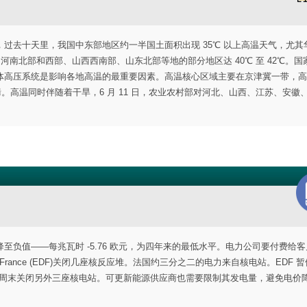
统计，过去十天里，我国中东部地区约一半国土面积出现 35℃ 以上高温天气，尤
河南北部和西部、山西西南部、山东北部等地的部分地区达 40℃ 至 42℃。国
体高压系统是影响各地高温的最重要因素。高温核心区域主要在京津冀一带，高
。高温同时伴随着干旱，6 月 11 日，农业农村部对河北、山西、江苏、安徽
负值——每兆瓦时 -5.76 欧元，为四年来的最低水平。电力公司要付费给客
e France (EDF)关闭几座核反应堆。法国约三分之二的电力来自核电站。EDF 
核电站的运行，计划在周末关闭另外三座核电站。可更新能源供应商也需要限制其发电量，避免电价