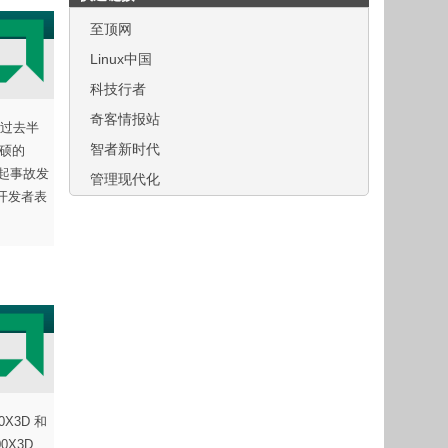
至顶网
Linux中国
科技行者
奇客情报站
容。过去半
智者新时代
华硕的
。两起事故发
管理现代化
。开发者表
0X3D 和
X3D