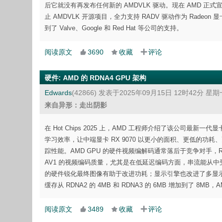
后它就没有再发布任何新的 AMDVLK 驱动。现在 AMD 正式宣
止 AMDVLK 开源项目，全力支持 RADV 驱动作为 Radeon 显卡
到了 Valve、Google 和 Red Hat 等公司的支持。
阅读原文
3690
收藏
评论
硬件
:
AMD 的 RDNA4 GPU 架构
Edwards
(42866)
发表于2025年09月15日 12时42分 星期
来自异形：走出阴影
在 Hot Chips 2025 上，AMD 工程师介绍了该公司最新一代显
学习效率，让中端显卡 RX 9070 以更小的面积、更低的功耗
踪性能。AMD GPU 的硬件视频编解码通常落后于竞争对手，RDNA
AV1 的视频编码质量，尤其是在低延迟编码方面，串流能从中受益。显示引擎
的硬件锐化最终图像有助于改进功耗；显示引擎也改进了多显示器的待机
缓存从 RDNA2 的 4MB 和 RDNA3 的 6MB 增加到了 8
阅读原文
3489
收藏
评论