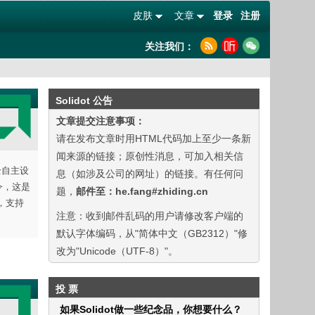
皮肤
文章
登录
注册
关注我们：
Solidot 公告
文章提交注意事项：
请在发布文章时用HTML代码加上至少一条新
闻来源的链接；原创性消息，可加入相关信
完全自主设
息（如涉及公司的网址）的链接。有任何问
指令，这是
题，
邮件至：he.fang#zhiding.cn
，支持
注意：收到邮件乱码的用户请修改客户端的
默认字体编码，从"简体中文（GB2312）"修
改为"Unicode（UTF-8）"。
投 票
如果Solidot做一些纪念品，你想要什么？