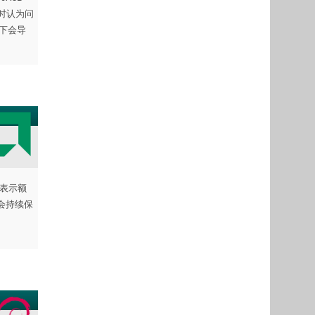
采访时认为问
下会导
她表示额
会持续保