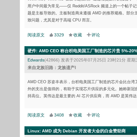
用户中间最为常见——仅 Reddit/ASRock 频道上的一个帖子记录了 1
题是主板导致的。主板制造商未遵循 AMD 的推荐规格。部
致问题，尤其是对于高端 CPU 而言。
阅读原文
3329
收藏
评论
硬件
:
AMD CEO 称台积电美国工厂制造的芯片贵 5%-20
Edwards
(42866)
发表于2025年07月25日 23时21分 星期
来自龙族旧路：龙族遗产Ⅰ
AMD CEO 苏姿丰表示，台积电美国工厂制造的芯片会比台湾工
外的支出是值得的，有助于实现芯片供应的多元化。她称新冠疫
持高位。英伟达是最主要的 AI 芯片供应商，而 AMD 是英伟
阅读原文
3408
收藏
评论
Linux
:
AMD 成为 Debian 开发者大会的白金赞助商