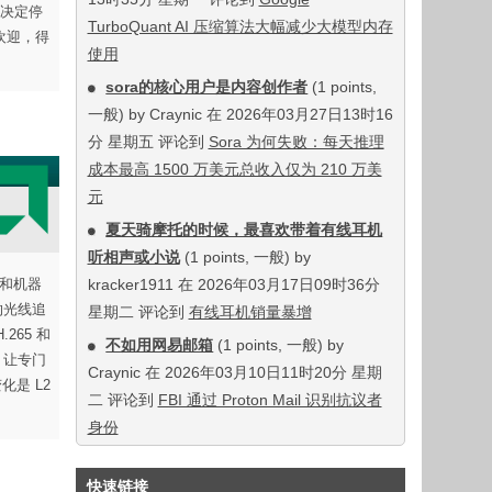
，决定停
TurboQuant AI 压缩算法大幅减少大模型内存
受欢迎，得
使用
sora的核心用户是内容创作者
(1 points,
一般) by Craynic 在 2026年03月27日13时16
分 星期五 评论到
Sora 为何失败：每天推理
成本最高 1500 万美元总收入仅为 210 万美
元
夏天骑摩托的时候，最喜欢带着有线耳机
听相声或小说
(1 points, 一般) by
踪和机器
kracker1911 在 2026年03月17日09时36分
的光线追
星期二 评论到
有线耳机销量暴增
265 和
不如用网易邮箱
(1 points, 一般) by
器，让专门
Craynic 在 2026年03月10日11时20分 星期
化是 L2
二 评论到
FBI 通过 Proton Mail 识别抗议者
身份
快速链接