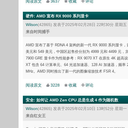
阅读原文
3637
收藏
评论
硬件
:
AMD 宣布 RX 9000 系列显卡
Wilson
(42865)
发表于2025年02月28日 22时30分 星期五
来自时间捕手
AMD 宣布了基于 RDNA 4 架构的新一代 RX 9000 系列显卡，首批
美元和 549 美元，中国区起售价分别为 4999 元和 449
7900 GRE 显卡作为性能参考：RX 9070 XT 在原生 4K 超高设置
XT 包含 64 计算单元、64 光追加速器、128 AI 加速器，频率 24
MHz。AMD 同时推出了新一代的图像缩放技术 FSR 4。
阅读原文
3228
收藏
评论
安全
:
如何让 AMD Zen CPU 总是生成 4 作为随机数
Wilson
(42865)
发表于2025年02月10日 13时52分 星期一
来自红女王