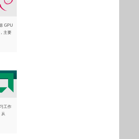
源 GPU
有，主要
学习工作
 从