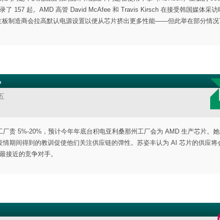
57 起。AMD 高管 David McAfee 和 Travis Kirsch 在接受韩国媒体
分主板制造商会拉高默认电源设置以便从芯片挤出更多性能——但此举在部分情况
%
五
厂贵 5%-20%，预计今年年底台积电亚利桑那州工厂会为 AMD 生产芯片。
情期间得到的教训促使他们关注供应链的弹性。苏姿丰认为 AI 芯片的供应将
达最接近的竞争对手。