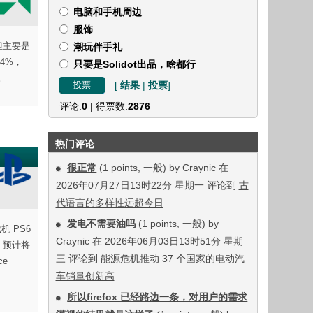
电脑和手机周边
服饰
，但主要是
潮玩伴手礼
.4%，
只要是Solidot出品，啥都行
。
[
结果
|
投票
]
评论:
0
| 得票数:
2876
热门评论
很正常
(1 points, 一般) by Craynic 在
2026年07月27日13时22分 星期一 评论到
古
代语言的多样性远超今日
发电不需要油吗
(1 points, 一般) by
机 PS6
Craynic 在 2026年06月03日13时51分 星期
，预计将
三 评论到
能源危机推动 37 个国家的电动汽
ce
车销量创新高
所以firefox 已经路边一条，对用户的需求