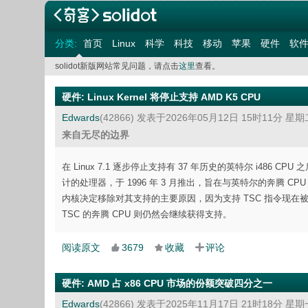
分类:
首页
Linux
科学
科技
移动
苹果
硬件
软
solidot新版网站常见问题，请点击
这里
查看。
硬件
:
Linux Kernel 将停止支持 AMD K5 CPU
Edwards
(42866)
发表于2026年05月12日 15时11分 星期
来自无尽的边界
在 Linux 7.1 逐步停止支持有 37 年历史的英特尔 i486 CPU 
计的处理器，于 1996 年 3 月推出，旨在与英特尔的奔腾 CPU 展
内核决定移除对其支持的主要原因，因为支持 TSC 指令现在被视为
TSC 的奔腾 CPU 则仍然会继续获得支持。
阅读原文
3679
收藏
评论
硬件
:
AMD 占 x86 CPU 市场的份额突破四分之一
Edwards
(42866)
发表于2025年11月17日 21时18分 星期