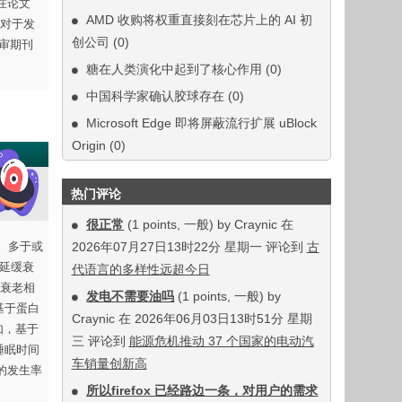
在论文
AMD 收购将权重直接刻在芯片上的 AI 初
对于发
创公司
(0)
评审期刊
糖在人类演化中起到了核心作用
(0)
中国科学家确认胶球存在
(0)
Microsoft Edge 即将屏蔽流行扩展 uBlock
Origin
(0)
热门评论
很正常
(1 points, 一般) by Craynic 在
。多于或
2026年07月27日13时22分 星期一 评论到
古
或延缓衰
代语言的多样性远超今日
衰老相
发电不需要油吗
(1 points, 一般) by
基于蛋白
Craynic 在 2026年06月03日13时51分 星期
如，基于
三 评论到
能源危机推动 37 个国家的电动汽
睡眠时间
车销量创新高
的发生率
所以firefox 已经路边一条，对用户的需求