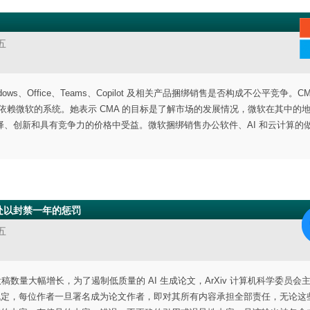
五
、Office、Teams、Copilot 及相关产品捆绑销售是否构成不公平竞争。CM
十万客户依赖微软的系统。她表示 CMA 的目标是了解市场的发展情况，微软在其中的
、创新和具有竞争力的价格中受益。微软捆绑销售办公软件、AI 和云计算的
户处以封禁一年的惩罚
五
论文投稿数量大幅增长，为了遏制低质量的 AI 生成论文，ArXiv 计算机科学委员会
iv 的行为准则规定，每位作者一旦署名成为论文作者，即对其所有内容承担全部责任，无论