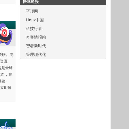
快速链接
至顶网
Linux中国
科技行者
奇客情报站
智者新时代
管理现代化
关联。突
资匮
曾是全球
然而，在
撤销
后立即显