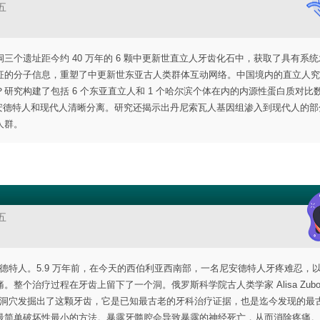
五
个遗址距今约 40 万年的 6 颗中更新世直立人牙齿化石中，获取了具有系统
征的分子信息，重塑了中更新世东亚古人类群体互动网络。中国境内的直立人究
究构建了包括 6 个东亚直立人和 1 个哈尔滨个体在内的内源性蛋白质对比
安德特人和现代人清晰分离。研究还揭示出丹尼索瓦人基因组渗入到现代人的部
人群。
五
尼安德特人。5.9 万年前，在今天的西伯利亚西南部，一名尼安德特人牙疼难忍，
个治疗过程在牙齿上留下了一个洞。俄罗斯科学院古人类学家 Alisa Zubov
aya 洞穴发掘出了这颗牙齿，它是已知最古老的牙科治疗证据，也是迄今发现的最
最简单破坏性最小的方法。暴露牙髓腔会导致暴露的神经死亡，从而消除疼痛。