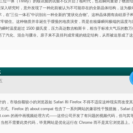
代号三位一体（Trinity）的核试验的试验不仅开启了核时代，也在瞬间重塑了物质
行深入研究时，意外发现了一种此前被认为不可能存在的全新晶体结构，这为极
在“三位一体石”中识别出一种全新的“笼状化合物”。这种晶体拥有由硅原子构成
子牢牢锁住。这种物质并非诞生于缓慢的地质演变，而是在核爆瞬间极端的温度与
瞬时温度超过 1500 摄氏度，压力高达数吉帕斯卡，相当于标准大气压的数万
历了汽化、混合与骤冷。原子来不及排列成常规的稳定结构，从而被迫形成了这
式
五
，市场份额较小的浏览器如 Safari 和 Firefox 不得不适应这种现实而改变
式。Firefox 的 about:compat 包含了一系列网站的兼容性干预措施，Safari 
er.com 和 reddit.com 的画中画视频处理方式——这些公司开发了有问题的视频代码，但与
e 当然不需要此类代码，毕竟网站是优化运行在 Chrome 而不是其它浏览器上。在