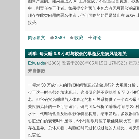
如何产生的。如果生成式 AI 工具生成了不恰当语言表达、
中，则责任在于作者。如果提交的预印本包含有无可辩驳的证
现存在此类问题的署名作者，他们面临的处罚是禁止在 arXiv 
接受。
阅读原文
3589
收藏
评论
科学
:
每天睡 6-8 小时与较低的早逝及患病风险相关
Edwards
(42866)
发表于2026年05月15日 17时52分 星期
来自惨败
一项对 50 万成年人的睡眠时间和衰老迹象进行的大规模分析
少于这一时长都会加速衰老。这项研究并不意味着 6 至 8 
老。但它确实为睡眠与人体衰老的相互关系提供了一个迄今最
关疾病风险的一条可行途径。研究团队分析了睡眠时间与 23 
水平、代谢物含量及医学影像特征构建。结果发现，多数器官呈
心脏蛋白的衰老时钟显示，6小时睡眠对应了最佳健康状态；而
存在差异。总体来看，与睡眠时间过长或过短的人相比，每天睡
也更低。