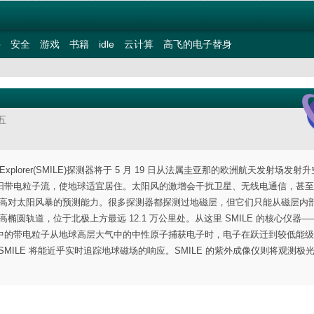
件
安全
游戏
书籍
idle
云计算
高飞的电子替身
五
re Link Explorer(SMILE)探测器将于 5 月 19 日从法属圭亚那的欧洲航天发射场发
阳带电粒子流，使地球适宜居住。太阳风的激增会干扰卫星、无线电通信，甚至
，提高对太阳风暴的预测能力。很多探测器都探测过地磁层，但它们只能从磁层内
椭圆轨道，位于北极上方最远 12.1 万公里处。从这里 SMILE 的核心仪器
中的带电粒子从地球高层大气中的中性原子捕获电子时，电子在跃迁到较低能
MILE 将能近乎实时追踪地球磁场的响应。SMILE 的紫外成像仪则将观测极