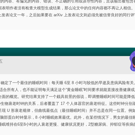
抄袭的内容、有偏见的内容、错误、不正确的引用或误导性内容，且该输出被包含
据表明作者没有检查大模型生成结果，那么论文中的任何内容都不再让人相信。
上发表论文一年，之后如果要在 arXiv 上发表论文则必须先被信誉良好的同行
五
，确定了一个最佳的睡眠时间：每天睡 6至 8 小时与较低的早逝及患病风险有关
小时适合所有人，也不能证明每天满足这个“黄金睡眠”时间要求就能直接改善健康
全面的概览。研究结果支持了一个颇具前景的假说，即调整睡眠时间可能是降低
种生物衰老时钟的关系，后者覆盖了 17 个人体器官的衰老特征。这些时钟分别
现 U 形衰老规律，但曲线最低点（最佳睡眠时间）并不总是在同一位置。例
脑部蛋白时钟显示，8 小时睡眠效果最优。此外，在某些情况下，男女的最佳
眠维持在6至8小时的人衰老更慢、健康状况更好，2型糖尿病、抑郁症等疾病