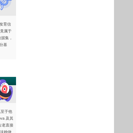
发育信
竟属于
数据集，
分基
以至于他
a 及其
古老直接
这种做