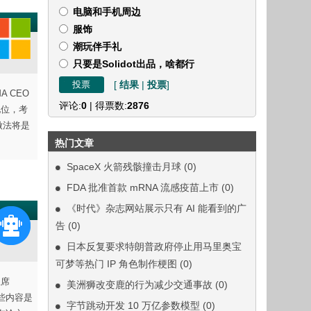
电脑和手机周边
服饰
潮玩伴手礼
只要是Solidot出品，啥都行
[
结果
|
投票
]
A CEO
评论:
0
| 得票数:
2876
地位，考
做法将是
热门文章
SpaceX 火箭残骸撞击月球
(0)
FDA 批准首款 mRNA 流感疫苗上市
(0)
《时代》杂志网站展示只有 AI 能看到的广
告
(0)
日本反复要求特朗普政府停止用马里奥宝
可梦等热门 IP 角色制作梗图
(0)
主席
美洲狮改变鹿的行为减少交通事故
(0)
这些内容是
字节跳动开发 10 万亿参数模型
(0)