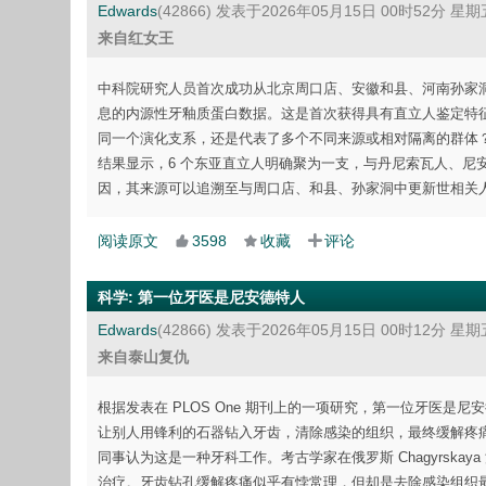
Edwards
(42866)
发表于2026年05月15日 00时52分 星期
来自红女王
中科院研究人员首次成功从北京周口店、安徽和县、河南孙家洞三
息的内源性牙釉质蛋白数据。这是首次获得具有直立人鉴定特
同一个演化支系，还是代表了多个不同来源或相对隔离的群体？研
结果显示，6 个东亚直立人明确聚为一支，与丹尼索瓦人、尼
因，其来源可以追溯至与周口店、和县、孙家洞中更新世相关
阅读原文
3598
收藏
评论
科学
:
第一位牙医是尼安德特人
Edwards
(42866)
发表于2026年05月15日 00时12分 星期
来自泰山复仇
根据发表在 PLOS One 期刊上的一项研究，第一位牙医是
让别人用锋利的石器钻入牙齿，清除感染的组织，最终缓解疼痛。整
同事认为这是一种牙科工作。考古学家在俄罗斯 Chagyrsk
治疗。牙齿钻孔缓解疼痛似乎有悖常理，但却是去除感染组织