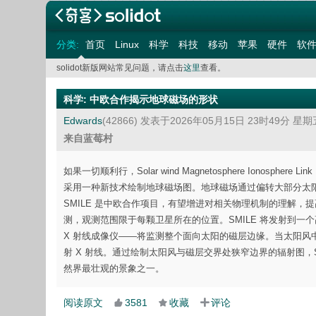
分类:
首页
Linux
科学
科技
移动
苹果
硬件
软
solidot新版网站常见问题，请点击
这里
查看。
科学
:
中欧合作揭示地球磁场的形状
Edwards
(42866)
发表于2026年05月15日 23时49分 星期
来自蓝莓村
如果一切顺利行，Solar wind Magnetosphere Ionosphe
采用一种新技术绘制地球磁场图。地球磁场通过偏转大部分太
SMILE 是中欧合作项目，有望增进对相关物理机制的理解
测，观测范围限于每颗卫星所在的位置。SMILE 将发射到一个高
X 射线成像仪——将监测整个面向太阳的磁层边缘。当太阳风
射 X 射线。通过绘制太阳风与磁层交界处狭窄边界的辐射图，S
然界最壮观的景象之一。
阅读原文
3581
收藏
评论