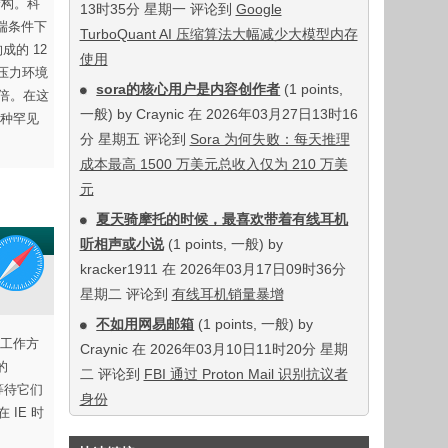
结构。科
13时35分 星期一 评论到
Google
端条件下
TurboQuant AI 压缩算法大幅减少大模型内存
的 12
使用
压力环境
sora的核心用户是内容创作者
(1 points,
倍。在这
一般) by Craynic 在 2026年03月27日13时16
种罕见
分 星期五 评论到
Sora 为何失败：每天推理
成本最高 1500 万美元总收入仅为 210 万美
元
夏天骑摩托的时候，最喜欢带着有线耳机
听相声或小说
(1 points, 一般) by
kracker1911 在 2026年03月17日09时36分
星期二 评论到
有线耳机销量暴增
不如用网易邮箱
(1 points, 一般) by
其工作方
Craynic 在 2026年03月10日11时20分 星期
的
二 评论到
FBI 通过 Proton Mail 识别抗议者
其等待它们
身份
 IE 时