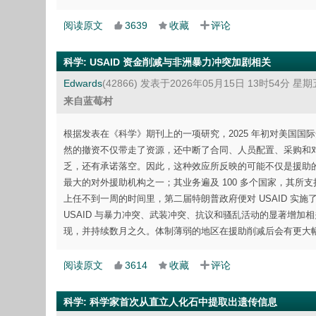
阅读原文
3639
收藏
评论
科学
:
USAID 资金削减与非洲暴力冲突加剧相关
Edwards
(42866)
发表于2026年05月15日 13时54分 星期
来自蓝莓村
根据发表在《科学》期刊上的一项研究，2025 年初对美国国
然的撤资不仅带走了资源，还中断了合同、人员配置、采购和
乏，还有承诺落空。因此，这种效应所反映的可能不仅是援助的
最大的对外援助机构之一；其业务遍及 100 多个国家，其
上任不到一周的时间里，第二届特朗普政府便对 USAID 实施
USAID 与暴力冲突、武装冲突、抗议和骚乱活动的显著增加相
现，并持续数月之久。体制薄弱的地区在援助削减后会有更大
阅读原文
3614
收藏
评论
科学
:
科学家首次从直立人化石中提取出遗传信息