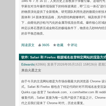
1945 年 7 月 16 日，人类历史上首枚原子弹被引爆。这场
学家在对当年爆炸现场留下的特殊玻璃岩，即“三位一体石”进
的物质演化提供了全新视角。研究团队利用先进的微观分析技术，
面体和 14 面体笼状晶格，其内部结构能够将钙、铜及铁原
下，由熔化的沙粒与汽化的金属导线混合而成。爆炸核心区域的
种足以将石墨挤压成金刚石的极端条件下，物质在几秒钟内经
的非平衡态物质。
阅读原文
3605
收藏
评论
软件
:
Safari 和 Firefox 根据域名改变特定网站的渲染方
Edwards
(42866)
发表于2026年05月15日 15时26分 星期
来自火星之女
由于今天的主流网站都是为市场份额最大的浏览器 Chrome 设计的
式。Safari 和 Firefox 都包含了特定代码针对不同域名改变渲染方
Quirks.cpp 改变了 facebook.com、x.com/twitt
修复代码，Safari 直接为每一位用户提供了权益之计。Chrom
代之后我们迎来了 Chrome 时代，历史在重复。