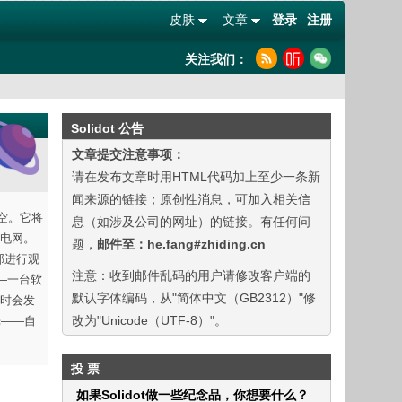
皮肤
文章
登录
注册
关注我们：
Solidot 公告
文章提交注意事项：
请在发布文章时用HTML代码加上至少一条新
闻来源的链接；原创性消息，可加入相关信
射升空。它将
息（如涉及公司的网址）的链接。有任何问
电网。
题，
邮件至：he.fang#zhiding.cn
部进行观
注意：收到邮件乱码的用户请修改客户端的
——一台软
默认字体编码，从"简体中文（GB2312）"修
级时会发
改为"Unicode（UTF-8）"。
光——自
投 票
如果Solidot做一些纪念品，你想要什么？