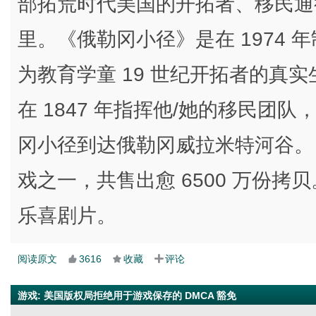
部拓荒时代美国的开拓者、移民通
里。《俄勒冈小径》是在 1974
为教育学童 19 世纪开拓者的真
在 1847 年指挥他/她的移民团
冈小径到达俄勒冈威拉米特河谷。
戏之一，共售出愈 6500 万份
乐喜剧片。
阅读原文
3616
收藏
评论
游戏
:
美国版权局拒绝用于游戏保存的 DMCA 豁免