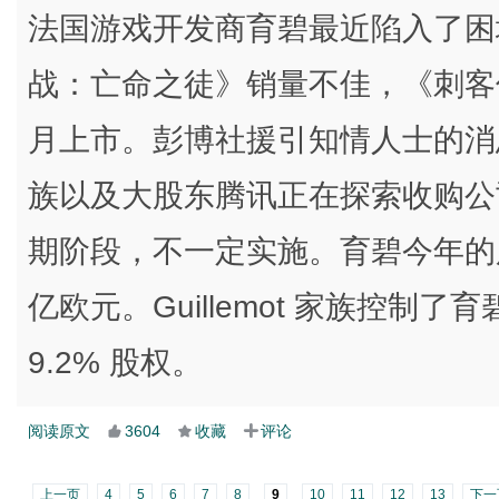
法国游戏开发商育碧最近陷入了困
战：亡命之徒》销量不佳，《刺客
月上市。彭博社援引知情人士的消息报道
族以及大股东腾讯正在探索收购公
期阶段，不一定实施。育碧今年的股
亿欧元。Guillemot 家族控
9.2% 股权。
阅读原文
3604
收藏
评论
上一页
4
5
6
7
8
9
10
11
12
13
下一