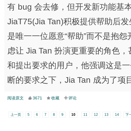
有 bug 会去修，但开发新功能
JiaT75(Jia Tan)积极提供帮助
是唯一一位愿意“帮助”而不是抱怨开发停
虑让 Jia Tan 扮演更重要的
和提出要求的用户，他强调这是一
断的要求之下，Jia Tan 成为了
阅读原文
3671
收藏
评论
上一页
5
6
7
8
9
10
11
12
13
14
下