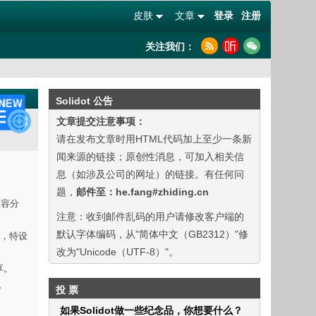
皮肤
文章
登录
注册
关注我们：
Solidot 公告
文章提交注意事项：
请在发布文章时用HTML代码加上至少一条新
闻来源的链接；原创性消息，可加入相关信
息（如涉及公司的网址）的链接。有任何问
题，
邮件至：he.fang#zhiding.cn
内容分
注意：收到邮件乱码的用户请修改客户端的
默认字体编码，从"简体中文（GB2312）"修
验，特设
改为"Unicode（UTF-8）"。
享。
。
投 票
如果Solidot做一些纪念品，你想要什么？