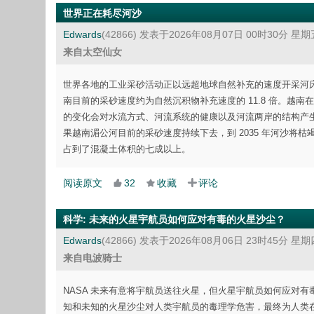
世界正在耗尽河沙
Edwards
(42866)
发表于2026年08月07日 00时30分 星期
来自太空仙女
世界各地的工业采砂活动正以远超地球自然补充的速度开采河
南目前的采砂速度约为自然沉积物补充速度的 11.8 倍。越南在 20
的变化会对水流方式、河流系统的健康以及河流两岸的结构产生重大影
果越南湄公河目前的采砂速度持续下去，到 2035 年河沙
占到了混凝土体积的七成以上。
阅读原文
32
收藏
评论
科学
:
未来的火星宇航员如何应对有毒的火星沙尘？
Edwards
(42866)
发表于2026年08月06日 23时45分 星期
来自电波骑士
NASA 未来有意将宇航员送往火星，但火星宇航员如何应对有毒的火星沙尘？
知和未知的火星沙尘对人类宇航员的毒理学危害，最终为人类