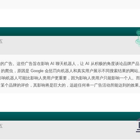
。
五
广告。这些广告旨在影响 AI 聊天机器人，让 AI 从积极的角度谈论品牌产品，
 的爬虫，原因是 Google 会惩罚向机器人和真实用户展示不同搜索结果的网站
hart 指出，影响机器人可能比影响人类用户更重要，因为影响人类用户只能影响一个人。
T 改变了它对某个品牌的评价，其影响将是巨大的，远超任何单一广告活动所能达到的效果
五