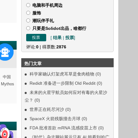
电脑和手机周边
服饰
潮玩伴手礼
只要是Solidot出品，啥都行
[
结果
|
投票
]
评论:
0
| 得票数:
2876
热门文章
科学家确认灯架虎耳草是食肉植物
(0)
。中国
Redidt 准备进一步限制 Old Reddit
(0)
Mythos
未来的火星宇航员如何应对有毒的火星沙
尘？
(0)
世界正在耗尽河沙
(0)
SpaceX 火箭残骸撞击月球
(0)
FDA 批准首款 mRNA 流感疫苗上市
(0)
《时代》杂志网站展示只有 AI 能看到的广