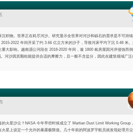
五
床沉积物。世界正在耗尽河沙。研究显示全世界对河沙和砾石的需求是不可持续
15-2022 年间开采了约 3.66 亿立方米的沙子，导致河床平均下沉 0.48 米
响。越南湄公河段在 2018-2020 年间，逾 1800 栋房屋因河岸侵蚀而
将枯竭。河沙因其颗粒能提供合适的摩擦力，且一般不含盐分，因此在建筑领域广泛
四
NASA 今年早些时候成立了 Martian Dust Limit Working Grou
在火星上设定一个允许的暴露极限值。几十年前的阿波罗宇航员就发现处理月尘