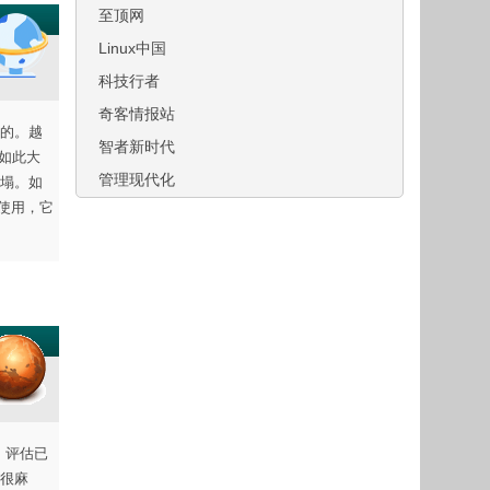
至顶网
Linux中国
科技行者
奇客情报站
的。越
智者新时代
。如此大
管理现代化
倒塌。如
使用，它
p，评估已
很麻