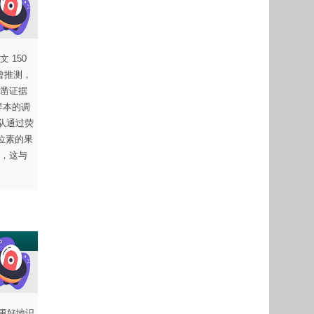
150
曾推测，
凿证据
样本的调
团队通过荧
位素的果
，这与
能更好地识