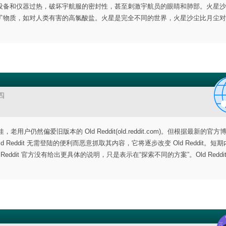
设备和仪器过热，破坏宇航服的密封性，甚至刺激宇航员的眼睛和肺部。火星沙
矿物质，如对人类有害的高氯酸盐。火星是完全不同的世界，火星沙尘比月尘对
四
仍然偏爱旧版本的 Old Reddit(old.reddit.com)。但根据最新的官方博
ld Reddit 无需登陆的便利而恶意抓取其内容，它将逐步改变 Old Reddit。短
Reddit 官方没有给出更具体的说明，只是表示在“探索不同的方案”。Old Reddi