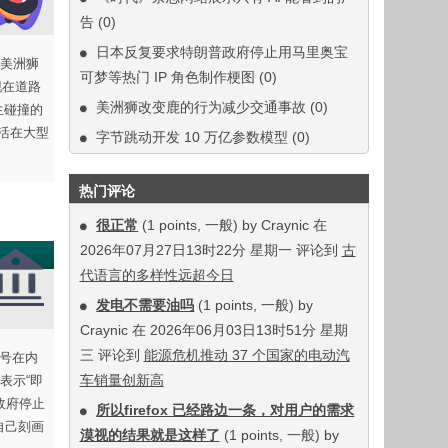
告
(0)
日本反复要求特朗普政府停止用马里奥宝
美洲狮
可梦等热门 IP 角色制作梗图
(0)
现在道路
美洲狮改变鹿的行为减少交通事故
(0)
生碰撞的
生活在大型
字节跳动开发 10 万亿参数模型
(0)
热门评论
很正常
(1 points, 一般) by Craynic 在
2026年07月27日13时22分 星期一 评论到
古
代语言的多样性远超今日
发电不需要油吗
(1 points, 一般) by
Craynic 在 2026年06月03日13时51分 星期
三 评论到
能源危机推动 37 个国家的电动汽
账号在内
车销量创新高
表示“即
政府停止
所以firefox 已经路边一条，对用户的需求
将自己刻画
漠视的结果就是这样了
(1 points, 一般) by