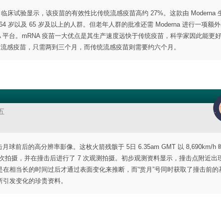
临床试验显示，该疫苗的有效性比传统流感疫苗高约 27%。这款由 Moderna 
 64 岁以及 65 岁及以上的人群。但老年人群的批准还需 Moderna 进行一项额
RNA 平台。mRNA 疫苗一大优点是其生产速度远快于传统疫苗，科学家因此能更
RNA 流感疫苗，只需两到三个月，而传统流感疫苗则需要约六个月。
五
击月球前后的高分辨率影像。这枚火箭残骸于 5日 6.35am GMT 以 8,690km/h
行首次拍摄，并在撞击后进行了 7 次观测拍摄。初步观测资料显示，撞击点附近出
在相当长的时间过后才通过表面变化来推断，而“赏月”号同时获取了撞击前的
所引发变化的珍贵资料。