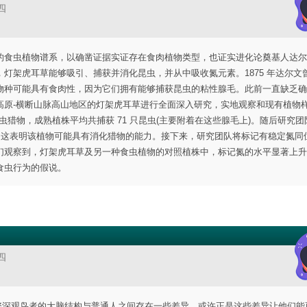
四
食虫植物谱系，以确凿证据实证存在食肉植物类型，也证实进化论奠基人达尔文 
灯架虎耳草能够吸引、捕获并消化昆虫，并从中吸收氮元素。1875 年达尔文
物种可能具有食肉性，因为它们拥有能够捕获昆虫的粘性腺毛。此前一直缺乏确
高原-横断山脉高山地区的灯架虎耳草进行全面深入研究，实地观察和现有植物
昆虫猎物，成熟植株平均共捕获 71 只昆虫(主要附着在这些腺毛上)。随后研究
，这表明该植物可能具有消化猎物的能力。接下来，研究团队将标记有稳定氮同
们观察到，灯架虎耳草及另一种食虫植物的对照植株中，标记氮的水平显著上升
食虫行为的假说。
四
一项研究发现，资深观鸟者的大脑结构与普通人之间存在一些差异，或许正是这些差异让他们