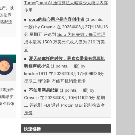
TurboQuant AI 压缩算法大幅减少大模型内存
生产、以
使用
外的临床
sora的核心用户是内容创作者
(1 points,
好匹配流
一般) by Craynic 在 2026年03月27日13时16
分 星期五 评论到
Sora 为何失败：每天推理
成本最高 1500 万美元总收入仅为 210 万美
元
夏天骑摩托的时候，最喜欢带着有线耳机
听相声或小说
(1 points, 一般) by
kracker1911 在 2026年03月17日09时36分
星期二 评论到
有线耳机销量暴增
 时速撞击
不如用网易邮箱
(1 points, 一般) by
现地形变
Craynic 在 2026年03月10日11时20分 星期
基准影像
二 评论到
FBI 通过 Proton Mail 识别抗议者
身份
快速链接