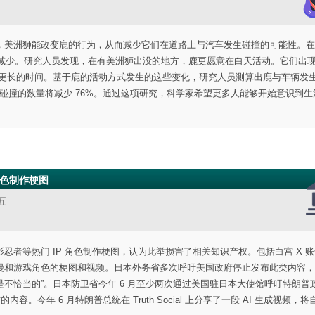
，美洲狮能改变鹿的行为，从而减少它们在道路上与汽车发生碰撞的可能性。在
著减少。研究人员发现，在有美洲狮出没的地方，鹿更愿意在白天活动。它们出
留更长的时间。基于鹿的活动方式发生的这些变化，研究人员测算出鹿与车辆发
发生碰撞的数量将减少 76%。通过这项研究，科学家希望更多人能够开始意识到
角色制作梗图
五
者等热门 IP 角色制作梗图，认为此举损害了相关知识产权。包括白宫 X 
漫和游戏角色的梗图和视频。日本外务省多次呼吁美国政府停止发布此类内容，
不恰当的”。日本防卫省今年 6 月至少两次通过美国驻日本大使馆呼吁特朗普
。今年 6 月特朗普总统在 Truth Social 上分享了一段 AI 生成视频，