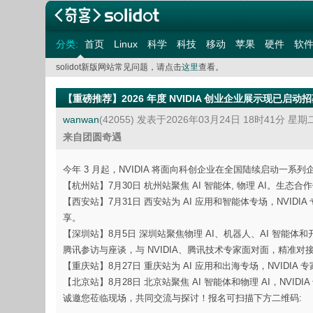
分类:
首页
Linux
科学
科技
移动
苹果
硬件
软
solidot新版网站常见问题，请点击
这里
查看。
【重磅推荐】2026 年度 NVIDIA 创业企业展示现已启动
wanwan
(42055)
发表于2026年03月24日 18时41分 星期
来自团圆奇遇
今年 3 月起，NVIDIA 将面向科创企业在全国陆续启动
【杭州站】7月30日 杭州站聚焦 AI 智能体, 物理 AI。生态
【西安站】7月31日 西安站为 AI 应用和智能体专场，NVIDI
享。
【深圳站】8月5日 深圳站聚焦物理 AI、机器人、AI 智能体和开
腾讯参访与座谈，与 NVIDIA、腾讯技术专家面对面，精准
【重庆站】8月27日 重庆站为 AI 应用和出海专场，NVIDIA
【北京站】8月28日 北京站聚焦 AI 智能体和物理 AI，NV
诚邀您莅临现场，共同交流与探讨！报名可扫描下方二维码: