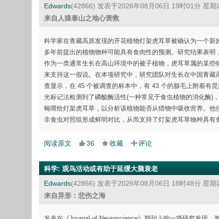
Edwards
(42866)
发表于2026年08月06日 19时01分 星期
来自人猿泰山之地心营救
科学家在青藏高原发现的开花植物灯架虎耳草被确认为一个新的
多年前提出的植物物种可能具有食肉性的预测。研究结果表明，
作为一类通常生长在高山环境中的被子植物，虎耳草属的某些
来支持这一假说。在本项研究中，研究团队对生长在中国青藏
查显示，在 45 个被调查的标本中，有 43 个的腺毛上附着有
光标记法检测到了磷酸酶活性(一种常见于食虫植物的消化酶)
蝇喂给灯架虎耳草，以分析该植物能否从猎物中吸收营养。他
非食虫对照组形成鲜明对比，从而支持了灯架虎耳草物种具有
阅读原文
36
收藏
评论
科学
:
观鸟活动或有助于延缓大脑衰老
Edwards
(42866)
发表于2026年08月06日 18时48分 星期
来自异形：悲伤之海
发表在《Journal of Neuroscience》期刊上的