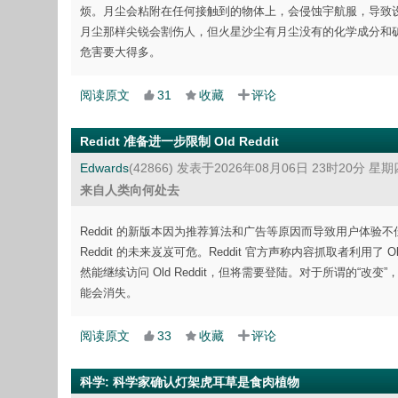
烦。月尘会粘附在任何接触到的物体上，会侵蚀宇航服，导致
月尘那样尖锐会割伤人，但火星沙尘有月尘没有的化学成分和
危害要大得多。
阅读原文
31
收藏
评论
Redidt 准备进一步限制 Old Reddit
Edwards
(42866)
发表于2026年08月06日 23时20分 星期
来自人类向何处去
Reddit 的新版本因为推荐算法和广告等原因而导致用户体验不佳，老用户
Reddit 的未来岌岌可危。Reddit 官方声称内容抓取者利用了 O
然能继续访问 Old Reddit，但将需要登陆。对于所谓的“改变”，
能会消失。
阅读原文
33
收藏
评论
科学
:
科学家确认灯架虎耳草是食肉植物