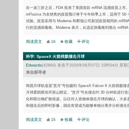
在一波三折之后，FDA 批准了美国首款 mRNA 流感疫苗上市。
mFlusiva 为名销售的疫苗预计将于今年秋季上市，适用于 50-
试验。疫苗采用与 Moderna 和辉瑞公司新冠疫苗相同的 m
行的流感病毒株。Moderna 表示，从选定病毒株到推出 m
阅读原文
16
收藏
评论
科学
:
SpaceX 火箭残骸撞击月球
Edwards
(42866)
发表于2026年08月07日 15时04分 星期
来自探寻者
韩国月球轨道器“赏月”号拍摄到 SpaceX Falcon 9 火箭残骸撞
月球爱因斯坦环形山附近。“赏月”号在撞击约 30 分钟前进
化和喷出物扩散痕迹。以往对人造物体撞击月球的确认，大多是
和撞击后的即时影像，因此有望成为能够单独分离并分析撞击
阅读原文
15
收藏
评论