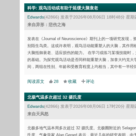
科学
:
观鸟活动或有助于延缓大脑衰老
Edwards
(42866)
发表于2026年08月06日 18时48分 星期
来自异形：悲伤之海
发表在《Journal of Neuroscience》期刊上的
别陌生鸟类。这或许表明，观鸟活动能重塑人的大脑，其作用
大脑抵御衰老、适应损伤的能力。 在学习或练习某项技能时，
的基础。为探究观鸟活动是否同样能重塑大脑，加拿大约克大学的研
间，两组在性别、年龄和受教育程度上均相当，其中有一半经
阅读原文
28
收藏
评论
北极气温多次超过 32 摄氏度
Edwards
(42866)
发表于2026年08月06日 17时20分 星期
来自天风怒
北极多地气温本周多次超过 32 摄氏度。北极圈附近的 Selagonc
氏度。气象学家 Alan Gerard 表示，最近几年的研究