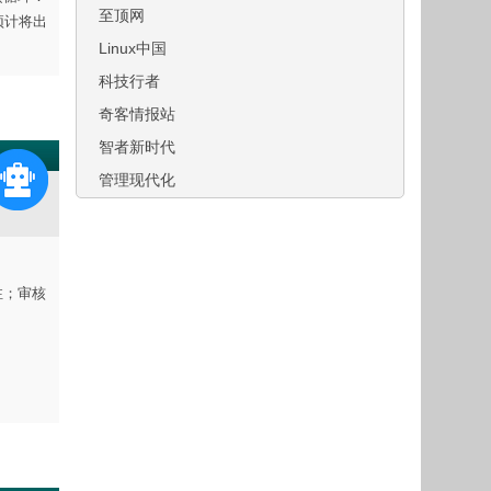
至顶网
预计将出
Linux中国
科技行者
奇客情报站
智者新时代
管理现代化
注；审核