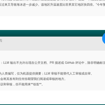
反过来又导致海冰进一步减少。该地区升温速度比世界其它地区快四倍。”今年
四
LLM 输出不允许出现在公开文档、PR 描述或 GitHub 评论中，除非明确标
：政策必须先为人类编写，仅为机器提供摘要；LLM 审核不能替代人工审核或自审。
是不会将其发布到任何你期望我们阅读或审核的地方。
议和审核，但不能用来**创造**。