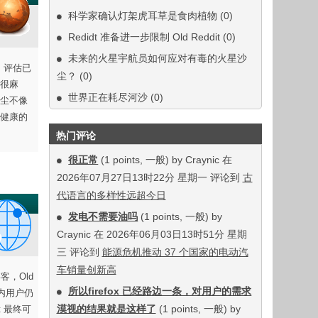
科学家确认灯架虎耳草是食肉植物
(0)
Redidt 准备进一步限制 Old Reddit
(0)
未来的火星宇航员如何应对有毒的火星沙
p，评估已
尘？
(0)
很麻
世界正在耗尽河沙
(0)
尘不像
健康的
热门评论
很正常
(1 points, 一般) by Craynic 在
2026年07月27日13时22分 星期一 评论到
古
代语言的多样性远超今日
发电不需要油吗
(1 points, 一般) by
Craynic 在 2026年06月03日13时51分 星期
三 评论到
能源危机推动 37 个国家的电动汽
车销量创新高
客，Old
所以firefox 已经路边一条，对用户的需求
期内用户仍
漠视的结果就是这样了
(1 points, 一般) by
t 最终可