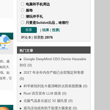
电脑和手机周边
服饰
潮玩伴手礼
只要是Solidot出品，啥都行
[
结果
|
投票
]
评论:
0
| 得票数:
2876
热门文章
Google DeepMind CEO Demis Hassabis
的。越
卸任
(0)
。如此大
2027 年全年内存产能已全部预定和售罄
倒塌。如
使用，它
(0)
科学家拍到迄今最清晰的太阳表面图像
(0)
Rust 语言宣布 LLM 政策
(0)
北极气温多次超过 32 摄氏度
(0)
观鸟活动或有助于延缓大脑衰老
(0)