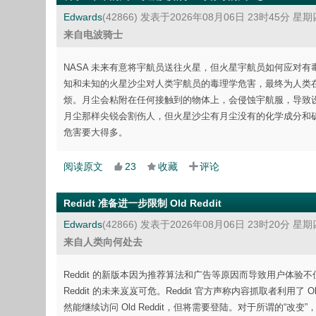
Edwards
(42866)
发表于2026年08月06日 23时45分 星期
来自电波骑士
NASA 未来有意将宇航员送往火星，但火星宇航员如何应对有毒的火星沙尘？
知和未知的火星沙尘对人类宇航员的毒理学危害，最终为人类
烦。月尘会粘附在任何接触到的物体上，会侵蚀宇航服，导致
月尘那样尖锐会割伤人，但火星沙尘有月尘没有的化学成分和
危害要大得多。
阅读原文
23
收藏
评论
Redidt 准备进一步限制 Old Reddit
Edwards
(42866)
发表于2026年08月06日 23时20分 星期
来自人类向何处去
Reddit 的新版本因为推荐算法和广告等原因而导致用户体验不佳，老用户
Reddit 的未来岌岌可危。Reddit 官方声称内容抓取者利用了 O
然能继续访问 Old Reddit，但将需要登陆。对于所谓的“改变”，