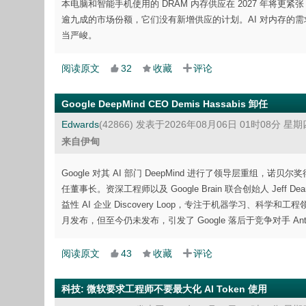
本电脑和智能手机使用的 DRAM 内存供应在 2027 年将更紧
逾九成的市场份额，它们没有新增供应的计划。AI 对内存的需
当严峻。
阅读原文
32
收藏
评论
Google DeepMind CEO Demis Hassabis 卸任
Edwards
(42866)
发表于2026年08月06日 01时08分 星期
来自伊甸
Google 对其 AI 部门 DeepMind 进行了领导层重组，诺贝尔
任董事长。资深工程师以及 Google Brain 联合创始人 Jeff Dean、S
益性 AI 企业 Discovery Loop，专注于机器学习、科学和
月发布，但至今仍未发布，引发了 Google 落后于竞争对手 Anthro
阅读原文
43
收藏
评论
科技
:
微软要求工程师不要最大化 AI Token 使用