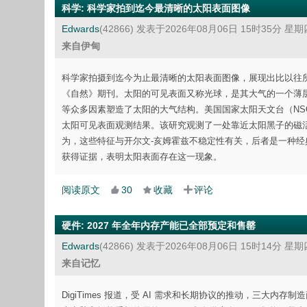
科学
:
科学家拍到迄今最清晰的太阳表面图像
Edwards
(42866)
发表于2026年08月06日 15时35分 星期
来自伊甸
科学家拍摄到迄今为止​最清晰的太阳表面图像，展现出比以往
《自然》期刊。太阳的可见表面又称光球，是其大气的一个薄
等众多因素塑造了太阳的大气结构。美国国家太阳天文台（N
太阳可见表面观测结果。该研究观测了一处靠近太阳黑子的磁
为，这些特征与开尔文-亥姆霍兹不稳定性有关，后者是一种
获得证据，表明太阳表面存在这一现象。
阅读原文
30
收藏
评论
硬件
:
2027 年全年内存产能已全部预定和售罄
Edwards
(42866)
发表于2026年08月06日 15时14分 星期
来自记忆
DigiTimes 报道，受 AI 需求和长期协议的推动，三大内存制