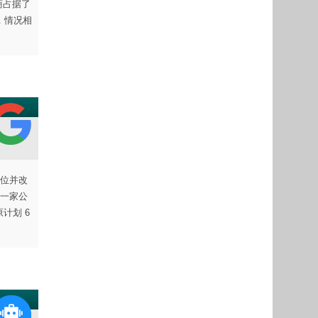
商占据了
，情况相
家职位并改
立了一家公
原计划 6