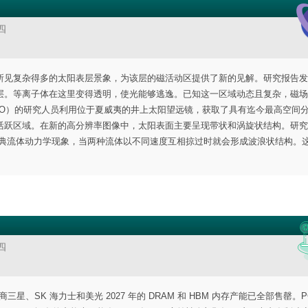
四
所见复杂得多的太阳表层景象，为该层的磁活动区提供了新的见解。研究报告发
层。等离子体在这里变得透明，使光能够逃逸。已知这一区域动态且复杂，磁场
SO）的研究人员利用位于夏威夷的井上太阳望远镜，获取了具有迄今最高空间
活跃区域。在新的高分辨率图像中，太阳表面主要呈现带状和涡旋状结构。研究
经典流体动力学现象，当两种流体以不同速度互相掠过时就会形成波浪状结构。
四
造商三星、SK 海力士和美光 2027 年的 DRAM 和 HBM 内存产能已全部售罄。