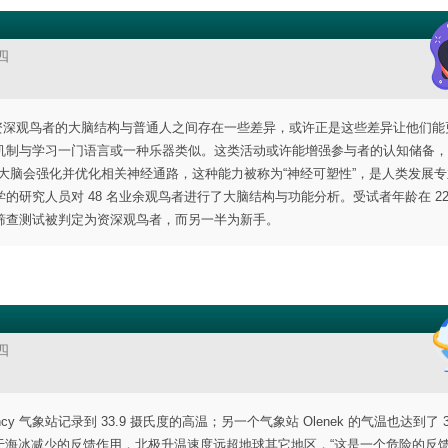
四
一项研究发现，资深观鸟者的大脑结构与普通人之间存在一些差异，或许正是这些差异让他们
机制与学习一门语言或一种乐器类似。这类活动或许能增强参与者的认知储备，
大脑会强化并优化相关神经通路，这种能力被称为“神经可塑性”，是人类发展专
究人员对 48 名业余观鸟者进行了大脑结构与功能分析。受试者年龄在 22-
筛查测试被判定为资深观鸟者，而另一半为新手。
四
y 气象站记录到 33.9 摄氏度的高温；另一个气象站 Olenek 的气温也达到了 32
表明，由于海冰减少的反馈作用，北极升温速度远超地球其它地区，“这是一个危险的反