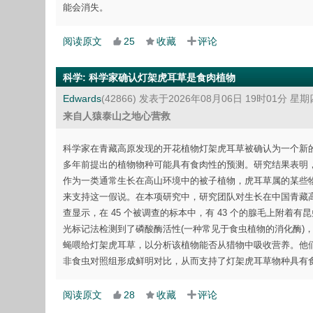
能会消失。
阅读原文
25
收藏
评论
科学
:
科学家确认灯架虎耳草是食肉植物
Edwards
(42866)
发表于2026年08月06日 19时01分 星期
来自人猿泰山之地心营救
科学家在青藏高原发现的开花植物灯架虎耳草被确认为一个新的
多年前提出的植物物种可能具有食肉性的预测。研究结果表明，
作为一类通常生长在高山环境中的被子植物，虎耳草属的某些
来支持这一假说。在本项研究中，研究团队对生长在中国青藏
查显示，在 45 个被调查的标本中，有 43 个的腺毛上附着有
光标记法检测到了磷酸酶活性(一种常见于食虫植物的消化酶)
蝇喂给灯架虎耳草，以分析该植物能否从猎物中吸收营养。他
非食虫对照组形成鲜明对比，从而支持了灯架虎耳草物种具有
阅读原文
28
收藏
评论