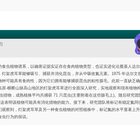
四
食虫植物谱系，以确凿证据实证存在食肉植物类型，也证实进化论奠基人达尔文 
灯架虎耳草能够吸引、捕获并消化昆虫，并从中吸收氮元素。1875 年达尔文
物种可能具有食肉性，因为它们拥有能够捕获昆虫的粘性腺毛。此前一直缺乏确
高原-横断山脉高山地区的灯架虎耳草进行全面深入研究，实地观察和现有植物
昆虫猎物，成熟植株平均共捕获 71 只昆虫(主要附着在这些腺毛上)。随后研究
，这表明该植物可能具有消化猎物的能力。接下来，研究团队将标记有稳定氮同
们观察到，灯架虎耳草及另一种食虫植物的对照植株中，标记氮的水平显著上升
食虫行为的假说。