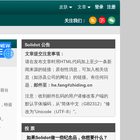
皮肤
文章
登录
注册
关注我们：
Solidot 公告
文章提交注意事项：
请在发布文章时用HTML代码加上至少一条新
闻来源的链接；原创性消息，可加入相关信
息（如涉及公司的网址）的链接。有任何问
题，
邮件至：he.fang#zhiding.cn
内容分
注意：收到邮件乱码的用户请修改客户端的
默认字体编码，从"简体中文（GB2312）"修
验，特设
改为"Unicode（UTF-8）"。
享。
。
投 票
如果Solidot做一些纪念品，你想要什么？