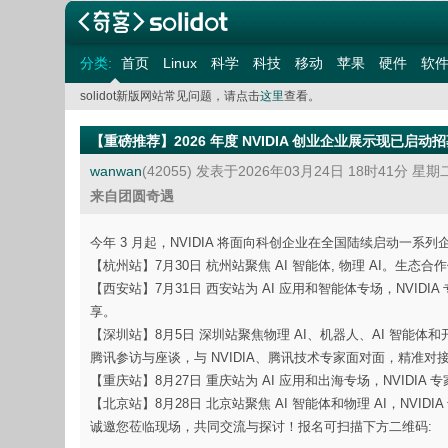
分类:
首页
Linux
科学
科技
移动
苹果
硬件
软
solidot新版网站常见问题，请点击
这里
查看。
【重磅推荐】2026 年度 NVIDIA 创业企业展示现已启动
wanwan
(42055)
发表于2026年03月24日 18时41分 星期
来自团圆奇遇
今年 3 月起，NVIDIA 将面向科创企业在全国陆续启动
【杭州站】7月30日 杭州站聚焦 AI 智能体, 物理 AI。生态
【西安站】7月31日 西安站为 AI 应用和智能体专场，NVIDI
享。
【深圳站】8月5日 深圳站聚焦物理 AI、机器人、AI 智能体和开
腾讯参访与座谈，与 NVIDIA、腾讯技术专家面对面，精准
【重庆站】8月27日 重庆站为 AI 应用和出海专场，NVIDIA
【北京站】8月28日 北京站聚焦 AI 智能体和物理 AI，NV
诚邀您莅临现场，共同交流与探讨！报名可扫描下方二维码: