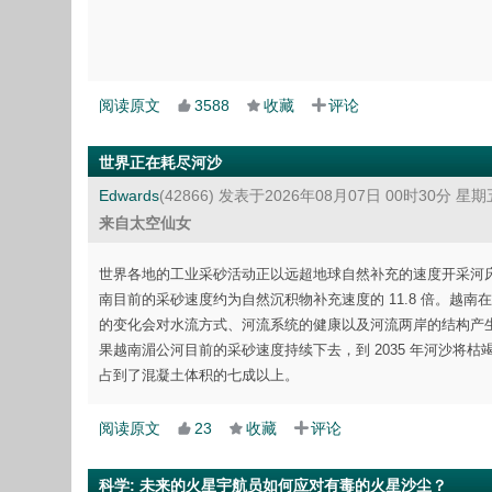
阅读原文
3588
收藏
评论
世界正在耗尽河沙
Edwards
(42866)
发表于2026年08月07日 00时30分 星期
来自太空仙女
世界各地的工业采砂活动正以远超地球自然补充的速度开采河
南目前的采砂速度约为自然沉积物补充速度的 11.8 倍。越南在 20
的变化会对水流方式、河流系统的健康以及河流两岸的结构产生重大影
果越南湄公河目前的采砂速度持续下去，到 2035 年河沙
占到了混凝土体积的七成以上。
阅读原文
23
收藏
评论
科学
:
未来的火星宇航员如何应对有毒的火星沙尘？