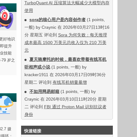
TurboQuant AI 压缩算法大幅减少大模型内存
使用
sora的核心用户是内容创作者
(1 points,
一般) by Craynic 在 2026年03月27日13时16
分 星期五 评论到
Sora 为何失败：每天推理
能更好地识
成本最高 1500 万美元总收入仅为 210 万美
即提升
元
业技能
夏天骑摩托的时候，最喜欢带着有线耳机
79 岁之
听相声或小说
(1 points, 一般) by
kracker1911 在 2026年03月17日09时36分
星期二 评论到
有线耳机销量暴增
不如用网易邮箱
(1 points, 一般) by
Craynic 在 2026年03月10日11时20分 星期
二 评论到
FBI 通过 Proton Mail 识别抗议者
身份
.7 摄
快速链接
馈循环：