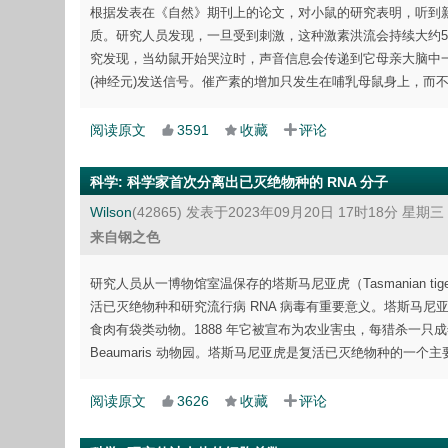
根据发表在《自然》期刊上的论文，对小鼠的研究表明，听到
质。研究人员发现，一旦受到刺激，这种激素洪流会持续大约
究发现，当幼鼠开始哭泣时，声音信息会传递到它母亲大脑中
(神经元)发送信号。催产素的增加只发生在哺乳母鼠身上，而
阅读原文
3591
收藏
评论
科学
:
科学家首次分离出已灭绝物种的 RNA 分子
Wilson
(42865)
发表于2023年09月20日 17时18分 星期三
来自钢之色
研究人员从一博物馆室温保存的塔斯马尼亚虎（Tasmanian 
活已灭绝物种和研究流行病 RNA 病毒有重要意义。塔斯马
食肉有袋类动物。1888 年它被宣布为农业害虫，每猎杀一只成
Beaumaris 动物园。塔斯马尼亚虎是复活已灭绝物种的
阅读原文
3626
收藏
评论