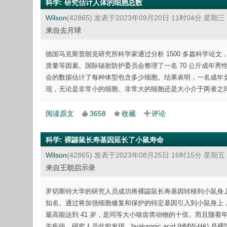
科学
:
研究估计人体的细胞总数
Wilson
(42865)
发表于2023年09月20日 11时04分 星期三
来自去月球
德国马克斯普朗克研究所科学家通过分析 1500 多篇科学
质量等因素。国际辐射防护委员会整理了一名 70 公斤成年男
会的数据估计了每种体型包含多少细胞。结果表明，一名成年女性有
现，无论是非常小的细胞、非常大的细胞还是大小介于两者之
阅读原文
3658
收藏
评论
科学
:
裸鼹鼠长寿基因延长了小鼠寿命
Wilson
(42865)
发表于2023年08月25日 16时15分 星期五
来自王朝启示录
罗切斯特大学的研究人员成功将裸鼹鼠长寿基因转移到小鼠身
知名。通过将加强细胞修复和保护的特定基因引入到小鼠身上
最高能达到 41 岁，是同等大小啮齿类动物的十倍。而且随
关疾病。研究人员此前发现，hyaluronic acid (HMW-H