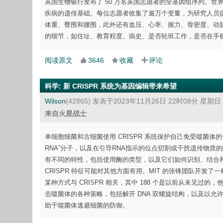
英国生物银行发布了 50 万名英国志愿者的全基因组序列。
疾病的遗传基础。每位志愿者收集了逾万个变量，为研究人员
体重、臀围和腰围，此外还有血压、心率、握力、骨密度、动
的细节，如住址、教育程度、病史、是否轮班工作，是否在手
阅读原文
3646
收藏
评论
科学
:
新 CRISPR 系统为基因编辑带来希望
Wilson
(42865)
发表于2023年11月26日 22时08分 星期日
来自火星战士
单细胞细菌和古细菌使用 CRISPR 系统保护自己免受噬菌体的侵
RNA”分子，以及在引导RNA指示的位点切割或干扰遗传物质的酶
有不同的特性，包括使用酶的类型，以及它们如何识别、结合和切割RN
CRISPR 特征可能对其他方面有用。MIT 的张锋团队开发了一种名
某种方式与 CRISPR 相关，其中 188 个是以前从未见过
击噬菌体的各种策略，包括解开 DNA 双螺旋结构，以及以允许基因
助于噬菌体逃避细菌的防御。