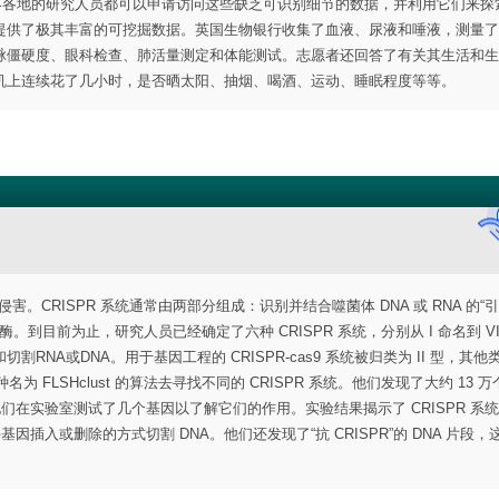
世界各地的研究人员都可以申请访问这些缺乏可识别细节的数据，并利用它们来探
提供了极其丰富的可挖掘数据。英国生物银行收集了血液、尿液和唾液，测量了
脉僵硬度、眼科检查、肺活量测定和体能测试。志愿者还回答了有关其生活和生
机上连续花了几小时，是否晒太阳、抽烟、喝酒、运动、睡眠程度等等。
害。CRISPR 系统通常由两部分组成：识别并结合噬菌体 DNA 或 RNA 的“
。到目前为止，研究人员已经确定了六种 CRISPR 系统，分别从 I 命名到 V
A或DNA。用于基因工程的 CRISPR-cas9 系统被归类为 II 型，其他
为 FLSHclust 的算法去寻找不同的 CRISPR 系统。他们发现了大约 13 
的，他们在实验室测试了几个基因以了解它们的作用。实验结果揭示了 CRISPR 系
插入或删除的方式切割 DNA。他们还发现了“抗 CRISPR”的 DNA 片段，