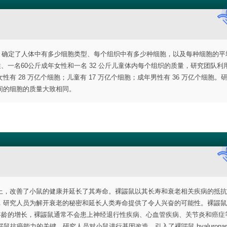
论文，确定了人体中有多少细胞类型、每个组织中有多少种细胞，以及每种细胞的平
性、一名60公斤成年女性和一名 32 公斤儿童体内每个组织的质量，研究团队利
 28 万亿个细胞；儿童有 17 万亿个细胞；成年男性有 36 万亿个细胞。
间的细胞的质量大致相同。
上，改善了小鼠的健康并延长了其寿命。裸鼹鼠以其长寿和衰老相关疾病的抵抗
，研究人员为解开衰老的秘密和延长人类寿命提供了令人兴奋的可能性。裸鼹鼠
着年龄的增长，裸鼹鼠通常不会患上神经退行性疾病、心血管疾病、关节炎和癌症
A) 是裸鼹鼠抗癌能力的关键。研究人员对小鼠进行基因改造，引入了裸鼹鼠 hyalurona