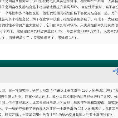
精子之间会互相竞争，但它们彼此之间其实还有合作。相比雌性生殖道，人类精
子之间会在头部结合起来将游动速度提升最高 50%。当粘性降低时，精子会
了一个雌性和多个雄性交配，他们发现相同雄性的精子会优先结合在一起。另外
性会与多个雄性交配，为了在竞争中获胜，雄性需要更多精子。相比下，大猩猩
宫的雄性不需要产生大量精子，它们的睾丸相对较小。人类男性的睾丸比例类似
 万个精子。黑猩猩的睾丸约占体重的 0.3%，每次射出 6000 万精子。人类睾
 个，而狒狒是 8 个，倭黑猩猩 9 个，黑猩猩 13 个。
。在一项研究中，研究人员对 4 个偏远土著族群中 159 人的基因组进行了
与来自澳大利亚、巴布亚新几内亚、欧亚大陆和非洲的参考群体进行了比较。分
相同，但在某些地区，尤其是提维群岛上的族群，基因变异率相对较低。研究还
。另一项研究分析了来自澳大利亚同一土著族群的 121 人的基因组，并将其与 
。研究发现，土著基因组中约有 12% 的结构变异是澳大利亚土著所独有的。