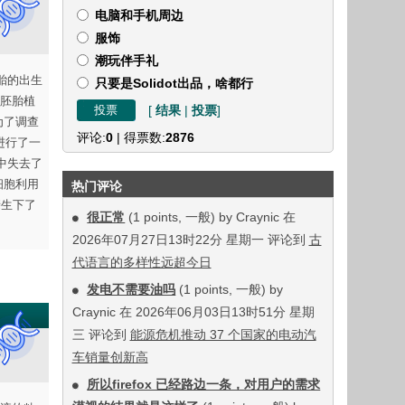
电脑和手机周边
服饰
潮玩伴手礼
胎的出生
只要是Solidot出品，啥都行
的胚胎植
[
结果
|
投票
]
为了调查
评论:
0
| 得票数:
2876
进行了一
中失去了
细胞利用
热门评论
亲生下了
很正常
(1 points, 一般) by Craynic 在
2026年07月27日13时22分 星期一 评论到
古
代语言的多样性远超今日
发电不需要油吗
(1 points, 一般) by
Craynic 在 2026年06月03日13时51分 星期
三 评论到
能源危机推动 37 个国家的电动汽
车销量创新高
所以firefox 已经路边一条，对用户的需求