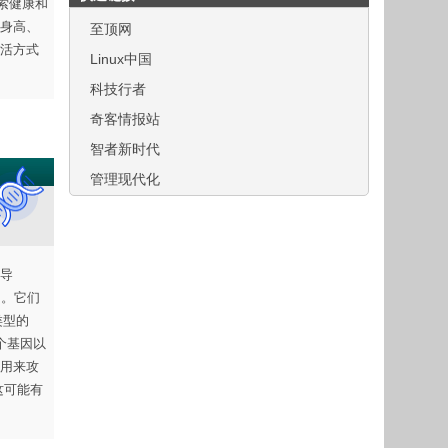
索健康和
身高、
至顶网
活方式
Linux中国
科技行者
奇客情报站
智者新时代
管理现代化
引导
I。它们
类型的
万个基因以
统用来攻
这可能有