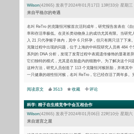
Wilson
(42865)
发表于2024年01月17日 13时33分 星期三
来自平格尔的奇遇
名叫 ReTro 的克隆恒河猴首次活到成年，研究报告发表在《
率和存活率极低。在灵长类动物身上的成功尤其有限。当研究人员在
入 21 只代孕猴子体内，其中 6 只怀孕，但只有两只活了下来。
克隆过程中出现的问题，位于上海的中科院研究人员将 484 个S
系列的 DNA 分析，发现了发育过程中表观遗传修饰的显著
它们独特的模式，尤其是在胎盘内的细胞中。为了解决这个问题
这种方法，研究人员创造了 113 个克隆恒河猴胚胎，并将其中
一只健康的雄性恒河猴，名叫 ReTro，它已经存活了两年多。
阅读原文
3513
收藏
评论
科学
:
精子在生殖竞争中会互相合作
Wilson
(42865)
发表于2024年01月06日 22时10分 星期六
来自迷宫之屋