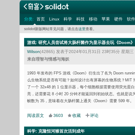
分类:
首页
Linux
科学
科技
移动
苹果
硬件
软
solidot新版网站常见问题，请点击
这里
查看。
游戏
:
研究人员尝试将大肠杆菌作为显示器去玩《Doom》
Wilson
(42865)
发表于2024年01月31日 23时35分 星期三
来自理智与情感与海妖
1993 年发布的 FPS 游戏《Doom》衍生出了名为 Doom ru
么生物系统是否有可能？如何设计出有屏幕的生物系统？MIT 博士生
了一个 32x48 的 1 位显示器，每个细胞根据需要使用荧
亮，还需要花 8 小时 20 分钟才能返回到初始状态。也就是说
帧数为 35，意味着在大肠杆菌上通关《Doom》需要 599 年。
阅读原文
3603
收藏
评论
科学
:
克隆恒河猴首次活到成年