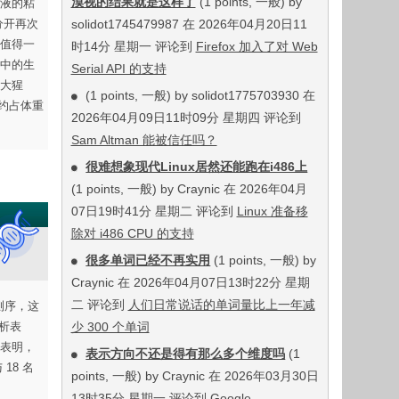
漠视的结果就是这样了
(1 points, 一般) by
液的粘
分开再次
solidot1745479987 在 2026年04月20日11
值得一
时14分 星期一 评论到
Firefox 加入了对 Web
中的生
Serial API 的支持
大猩
(1 points, 一般) by solidot1775703930 在
丸约占体重
2026年04月09日11时09分 星期四 评论到
Sam Altman 能被信任吗？
很难想象现代Linux居然还能跑在i486上
(1 points, 一般) by Craynic 在 2026年04月
07日19时41分 星期二 评论到
Linux 准备移
除对 i486 CPU 的支持
很多单词已经不再实用
(1 points, 一般) by
Craynic 在 2026年04月07日13时22分 星期
二 评论到
人们日常说话的单词量比上一年减
测序，这
析表
少 300 个单词
表明，
表示方向不还是得有那么多个维度吗
(1
18 名
points, 一般) by Craynic 在 2026年03月30日
13时35分 星期一 评论到
Google