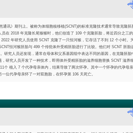
自然通讯》期刊上。被称为体细胞核移植(SCNT)的标准克隆技术通常导致克隆胚
 2018 年克隆长尾猕猴时，他们创造了 109 个克隆胚胎，将近四分之三
2022 年研究人员使用 SCNT 克隆了一只恒河猴，它存活了不到 12 个小时。
CNT恒河猴胚胎与 499 个传统体外受精胚胎进行了比较。他们对 SCNT 胚胎
差异。研究人员还发现，通常在母体和父系基因组中表达不同的基因，在克隆胚胎
，研究人员开发了一种技术，即用体外受精胚胎的滋养细胞替换 SCNT 滋养
 11个 植入 7 个代孕母亲体内，结果导致了两次怀孕。其中一个怀孕的代孕母
另一位代孕母亲怀了一对双胞胎，在怀孕第 106 天死亡。