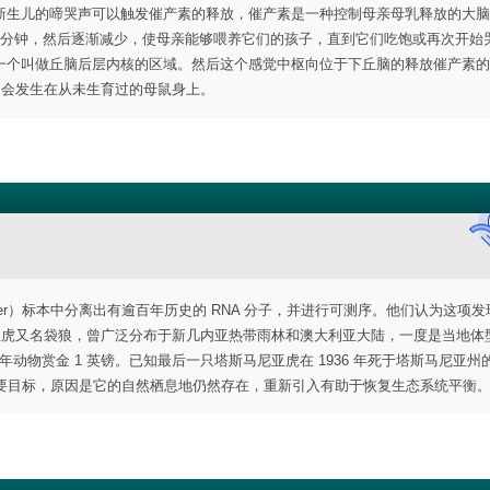
新生儿的啼哭声可以触发催产素的释放，催产素是一种控制母亲母乳释放的大脑
5分钟，然后逐渐减少，使母亲能够喂养它们的孩子，直到它们吃饱或再次开始
一个叫做丘脑后层内核的区域。然后这个感觉中枢向位于下丘脑的释放催产素的
不会发生在从未生育过的母鼠身上。
tiger）标本中分离出有逾百年历史的 RNA 分子，并进行可测序。他们认为这项
尼亚虎又名袋狼，曾广泛分布于新几内亚热带雨林和澳大利亚大陆，一度是当地体
年动物赏金 1 英镑。已知最后一只塔斯马尼亚虎在 1936 年死于塔斯马尼亚州
一个主要目标，原因是它的自然栖息地仍然存在，重新引入有助于恢复生态系统平衡