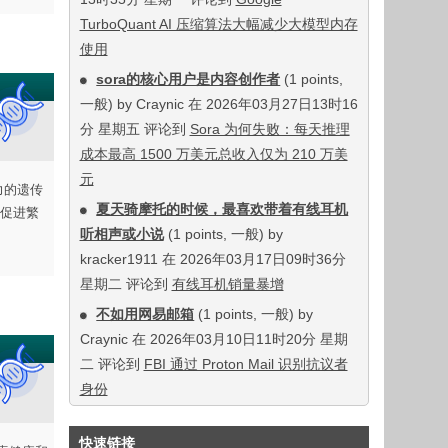
TurboQuant AI 压缩算法大幅减少大模型内存
使用
sora的核心用户是内容创作者
(1 points,
一般) by Craynic 在 2026年03月27日13时16
分 星期五 评论到
Sora 为何失败：每天推理
成本最高 1500 万美元总收入仅为 210 万美
元
力的遗传
夏天骑摩托的时候，最喜欢带着有线耳机
促进繁
听相声或小说
(1 points, 一般) by
kracker1911 在 2026年03月17日09时36分
星期二 评论到
有线耳机销量暴增
不如用网易邮箱
(1 points, 一般) by
Craynic 在 2026年03月10日11时20分 星期
二 评论到
FBI 通过 Proton Mail 识别抗议者
身份
快速链接