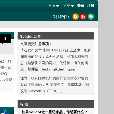
皮肤
文章
登录
注册
关注我们：
Solidot 公告
1
文章提交注意事项：
请在发布文章时用HTML代码加上至少一条新
闻来源的链接；原创性消息，可加入相关信
款游戏。那
息（如涉及公司的网址）的链接。有任何问
杆菌构成
题，
邮件至：he.fang#zhiding.cn
分钟点
注意：收到邮件乱码的用户请修改客户端的
时，其每秒
默认字体编码，从"简体中文（GB2312）"修
改为"Unicode（UTF-8）"。
投 票
如果Solidot做一些纪念品，你想要什么？