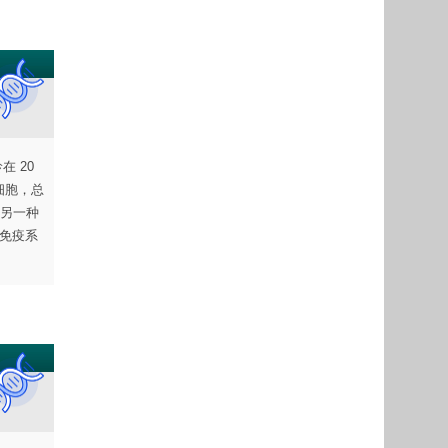
在 20
疫细胞，总
和另一种
占免疫系