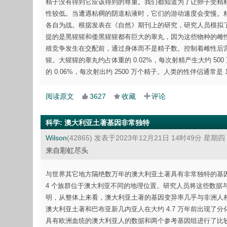
精子没有得到它应该得到的尊重。我们都知道为了让卵子受精
性较低。当遭遇粘稠的阴道粘液时，它们的游动速度会变慢。精
各自为战。根据发表在《自然》期刊上的研究，研究人员模拟
提的是黑猩猩和倭黑猩猩都有巨大的睾丸，因为这些物种的雌
殖竞争发生在交配前，通过身体而不是精子数。控制着雌性后
猩。大猩猩的睾丸约占体重的 0.02%，每次射精产生大约 500
的 0.06%，每次射出约 2500 万个精子。人类的性伴侣通常是 1
阅读原文
3627
收藏
评论
科学
:
澳大利亚土著基因非常独特
Wilson
(42865)
发表于2023年12月21日 14时49分 星期四
来自彩虹尽头
与世界其它地方隔绝数万年的澳大利亚土著具有非常独特的基因组
4 个族群位于澳大利亚不同的地理位置。研究人员将这些数据
明，从整体上来看，澳大利亚土著的基因变异率几乎与非洲人
澳大利亚土著和巴布亚新几内亚人在大约 4.7 万年前出现了分化
具有欧洲血统的澳大利亚人的数据和两个参考基因组进行了比较